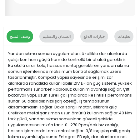
تعليقات
خيارات الدفع
الضمان والتسليم
وصف المنتج
Yandan sıkma somun uygulamaları, özellikle dar alanlarda
çalışırken hem güçlü hem de kontrollü bir el aleti gerektirir.
Bu akülü cırcır kolu, hassas montaj gerektiren yandan sıkma
somun işlemlerinde maksimum kontrol sağlamak üzere
tasarlanmıştır. Kompakt yapısı sayesinde erişimi zor
alanlarda rahatlıkla kullanılabilir.21V Li-Ion güç sistemi, yüksek
performans sunarken kablosuz kullanım avantajı sağlar. Çift
bataryalı yapı, uzun süreli çalışmalarda kesintisiz performans
sunar. 60 dakikalık hızlı şarj özelliği, iş temposunun
aksamamasını sağlar. Bakır sargılı motor, istikrarlı güç
üretirken metal şanzıman uzun ömürlü kullanım sağlar.40 Nm
tork gücü, yandan sıkma somunların güvenli şekilde
uygulanmasına imkân tanır. 0–270 Rpm/dak hız aralığı,
hassas işlemlerde tam kontrol sağlar. 3/8 inç çıkış mili, geniş
lokma uyumluluğu sunar.Entegre LED ışık, dar alanlarda net