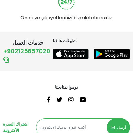
Öneri ve şikayetlerinizi bize iletebilirsiniz.
تطبيقات هاتفنا
خدمات العميل
+902125657020
قوموا بمتابعتنا
اشتراك النشرة
أرسل
الأكترونية