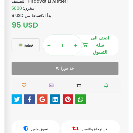
Hırdavat El Aletleri
التصنيف:
مخزن:
5000
8 USD بدأ الاقساط من
95 USD
اضف الى
سلة
قطعة
التسوق
خذ فورا
الاسترجاع والتغيير
تسوق مأمن