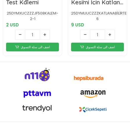
Test Kalemi
Kesimi İçin Katlanır
El Testeresi
25DYMXUCZZZJF508KALEM-
25DYMUUCZZZKATLANABİLİRTES
2-1
6
2 USD
9 USD
اضف الى سلة التسوق
اضف الى سلة التسوق