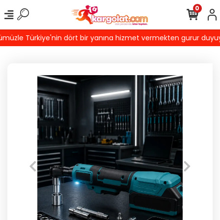
0
üzle Türkiye'nin dört bir yanına hizmet vermekten gurur duyuyoruz