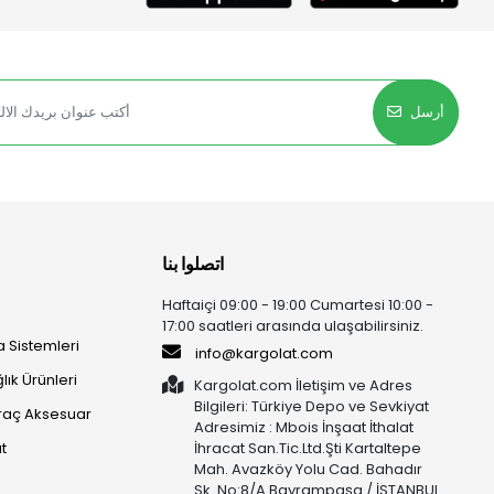
أرسل
اتصلوا بنا
Haftaiçi 09:00 - 19:00 Cumartesi 10:00 -
17:00 saatleri arasında ulaşabilirsiniz.
 Sistemleri
info@kargolat.com
lık Ürünleri
Kargolat.com İletişim ve Adres
Bilgileri: Türkiye Depo ve Sevkiyat
raç Aksesuar
Adresimiz : Mbois İnşaat İthalat
t
İhracat San.Tic.Ltd.Şti Kartaltepe
Mah. Avazköy Yolu Cad. Bahadır
Sk. No:8/A Bayrampaşa / İSTANBUL