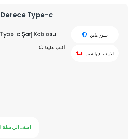
 Derece Type-c
 Type-c Şarj Kablosu
تسوق مأمن
أكتب تعليقا
الاسترجاع والتغيير
اضف الى سلة ا