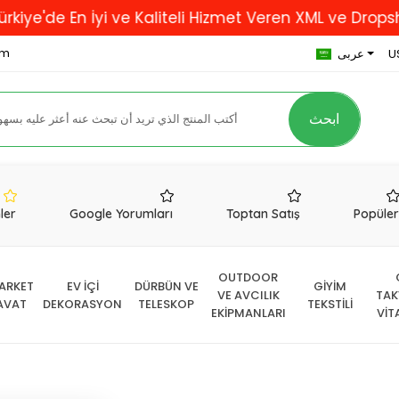
 En İyi ve Kaliteli Hizmet Veren XML ve Dropshipping 
om
U
عربى
ابحث
nler
Google Yorumları
Toptan Satış
Popüle
OUTDOOR
ARKET
EV İÇİ
DÜRBÜN VE
GİYİM
VE AVCILIK
TAK
AVAT
DEKORASYON
TELESKOP
TEKSTİLİ
EKİPMANLARI
VİT