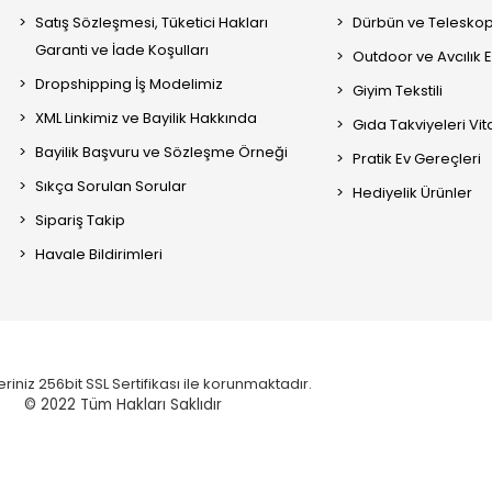
Satış Sözleşmesi, Tüketici Hakları
Dürbün ve Telesko
Garanti ve İade Koşulları
Outdoor ve Avcılık 
Dropshipping İş Modelimiz
Giyim Tekstili
XML Linkimiz ve Bayilik Hakkında
Gıda Takviyeleri Vi
Bayilik Başvuru ve Sözleşme Örneği
Pratik Ev Gereçleri
Sıkça Sorulan Sorular
Hediyelik Ürünler
Sipariş Takip
Havale Bildirimleri
eriniz 256bit SSL Sertifikası ile korunmaktadır.
© 2022
Tüm Hakları Saklıdır