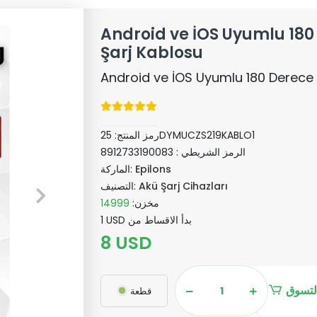
Android ve İOS Uyumlu 180
Şarj Kablosu
Android ve İOS Uyumlu 180 Derece
25DYMUCZS219KABLO1
رمز المنتج:
الرمز الشريطي :
8912733190083
Epilons
الماركة:
Akü Şarj Cihazları
التصنيف:
مخزن:
14999
1 USD بدأ الاقساط من
8 USD
لتسوق
قطعة