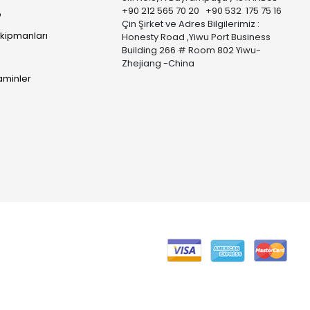
+90 212 565 70 20 +90 532 175 75 16
p
Çin Şirket ve Adres Bilgilerimiz :
Ekipmanları
Honesty Road ,Yiwu Port Business
Building 266 # Room 802 Yiwu-
Zhejiang -China
taminler