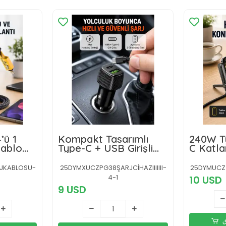
’ü 1
Kompakt Tasarımlı
240W T
Kablo
Type-C + USB Girişli
C Katlan
Metal
Araç Şarj Başlığı
Hızlı Ş
RJKABLOSU-
25DYMXUCZPG38ŞARJCİHAZIIIIIII-
25DYMUCZ
4-1
10 USD
9 USD
ق