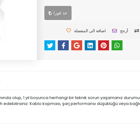
خذ فورا
أرجح
اضافة الى المفضلة
mında olup, 1 yıl boyunca herhangi bir teknik sorun yaşamanız durumun
cih edebilirsiniz. Kablo kopması, şarj performansı düşüklüğü veya bağla