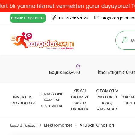
 yanına hizmet vermekten gurur duyuyoruz! Türkiye'de
Bayilik Başvurusu
+902125657020
info@kargolat.c
Bayilik Başvuru
İthal Ettiğimiz Ürü
KİŞİSEL
OTOMOTİV
FONKSİYONEL
İNVERTER-
BAKIM VE
MOTORLU
YAPIM
KAMERA
REGÜLATÖR
SAĞLIK
ARAÇ
HIRD
SİSTEMLERİ
ÜRÜNLERİ
AKSESUAR
Akü Şarj Cihazları
Elektromarket
الصفحة الرئيسية