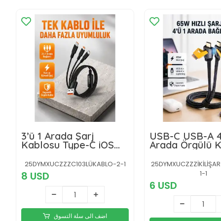
3’ü 1 Arada Şarj
USB-C USB-A 4
Kablosu Type-C iOS
Arada Örgülü 
Android Uyumlu Hızlı
65W Hızlı Şarj 
ve Güvenli Şarj
Uç Dayanıklı
25DYMXUCZZZC103LÜKABLO-2-1
25DYMXUCZZZİKİLİŞA
1-1
8 USD
6 USD
اضف الى سلة التسوق