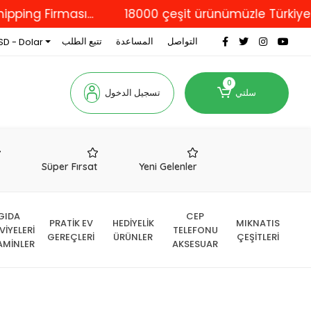
Firması...
18000 çeşit ürünümüzle Türkiye'nin dö
التواصل
المساعدة
تتبع الطلب
SD - Dolar
0
سلتي
تسجيل الدخول
r
Süper Fırsat
Yeni Gelenler
GIDA
CEP
PRATİK EV
HEDİYELİK
MIKNATIS
VİYELERİ
TELEFONU
GEREÇLERİ
ÜRÜNLER
ÇEŞİTLERİ
AMİNLER
AKSESUAR