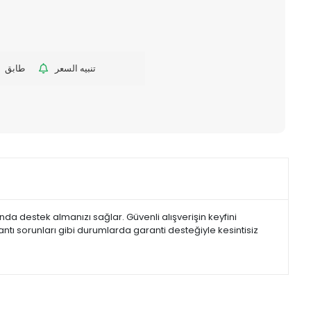
تنبيه السعر
طابق
da destek almanızı sağlar. Güvenli alışverişin keyfini
ntı sorunları gibi durumlarda garanti desteğiyle kesintisiz