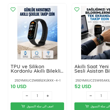
TPU ve Silikon
Akıllı Saat Yen
Kordonlu Akıllı Bileklik
Sesli Asistan Bi
– 20 Gün Bekleme
Görme Bluetoo
Süresi Yeni Nesil
Bağlantılı Müzi
25DYMXUCZM6BİLEKLİKKK-4-1
25DYMXUCZSW65AKILL
Dinleme
10 USD
52 USD
لى سلة التسوق
اضف الى سلة التسوق