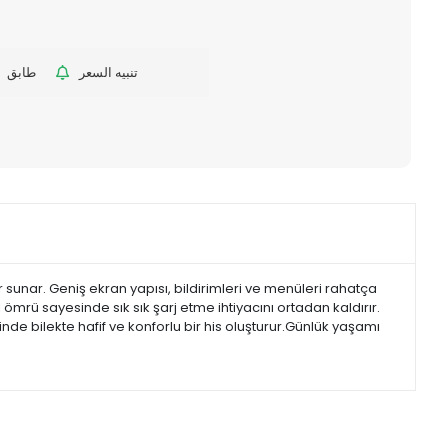
تنبيه السعر
طابق
r sunar. Geniş ekran yapısı, bildirimleri ve menüleri rahatça
ömrü sayesinde sık sık şarj etme ihtiyacını ortadan kaldırır.
de bilekte hafif ve konforlu bir his oluşturur.Günlük yaşamı