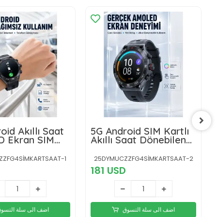
oid Akıllı Saat
5G Android SIM Kartlı
 Ekran SIM
Akıllı Saat Dönebilen
stekli
HD Kamera AMOLED
lı
Ekran GPS Wi-Fi
ZFG4SİMKARTSAAT-1
25DYMUCZZFG4SİMKARTSAAT-2
181 USD
اضف الى سلة التسوق
اضف الى سلة التسو