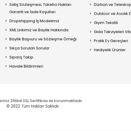
Satış Sözleşmesi, Tüketici Hakları
Dürbün ve Telesko
Garanti ve İade Koşulları
Outdoor ve Avcılık 
Dropshipping İş Modelimiz
Giyim Tekstili
XML Linkimiz ve Bayilik Hakkında
Gıda Takviyeleri Vi
Bayilik Başvuru ve Sözleşme Örneği
Pratik Ev Gereçleri
Sıkça Sorulan Sorular
Hediyelik Ürünler
Sipariş Takip
Havale Bildirimleri
eriniz 256bit SSL Sertifikası ile korunmaktadır.
© 2022
Tüm Hakları Saklıdır