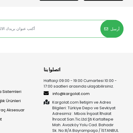
أرسل
اتصلوا بنا
Haftaiçi 09:00 - 19:00 Cumartesi 10:00 -
17:00 saatleri arasında ulaşabilirsiniz.
 Sistemleri
info@kargolat.com
lık Ürünleri
Kargolat.com İletişim ve Adres
Bilgileri: Türkiye Depo ve Sevkiyat
raç Aksesuar
Adresimiz : Mbois İnşaat İthalat
t
İhracat San.Tic.Ltd.Şti Kartaltepe
Mah. Avazköy Yolu Cad. Bahadır
Sk. No:8/A Bayrampaşa / İSTANBUL