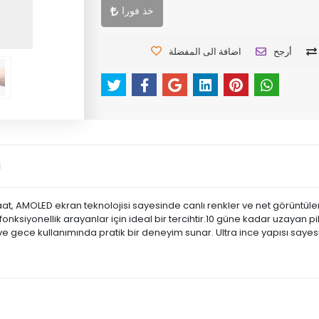
خذ فورا
أرجح
اضافة الى المفضلة
saat, AMOLED ekran teknolojisi sayesinde canlı renkler ve net görüntüle
ksiyonellik arayanlar için ideal bir tercihtir.10 güne kadar uzayan pil 
e gece kullanımında pratik bir deneyim sunar. Ultra ince yapısı sayesin