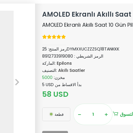
AMOLED Ekranlı Akıllı Saat
AMOLED Ekranlı Akıllı Saat 10 Gün P
25DYMXXUCZZZSQ18TANKKK
رمز المنتج:
الرمز الشريطي :
8912733919080
Epilons
الماركة:
Akıllı Saatler
التصنيف:
مخزن:
5000
5 USD بدأ الاقساط من
58 USD
لتسوق
قطعة