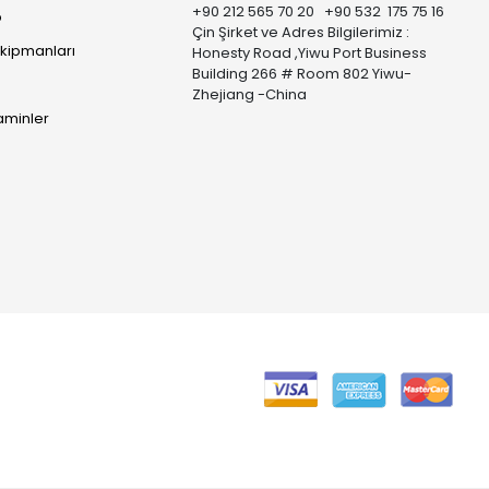
+90 212 565 70 20 +90 532 175 75 16
p
Çin Şirket ve Adres Bilgilerimiz :
Ekipmanları
Honesty Road ,Yiwu Port Business
Building 266 # Room 802 Yiwu-
Zhejiang -China
taminler