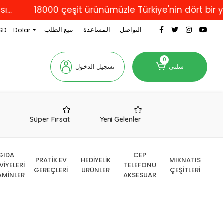
18000 çeşit ürünümüzle Türkiye'nin dört bir yanına 
التواصل
المساعدة
تتبع الطلب
SD - Dolar
0
سلتي
تسجيل الدخول
r
Süper Fırsat
Yeni Gelenler
GIDA
CEP
PRATİK EV
HEDİYELİK
MIKNATIS
VİYELERİ
TELEFONU
GEREÇLERİ
ÜRÜNLER
ÇEŞİTLERİ
AMİNLER
AKSESUAR