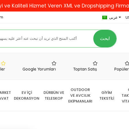
liteli Hizmet Veren XML ve Dropshipping Firması...
om
U
عربى
ابحث
nler
Google Yorumları
Toptan Satış
Popüle
OUTDOOR
ARKET
EV İÇİ
DÜRBÜN VE
GİYİM
VE AVCILIK
TAK
AVAT
DEKORASYON
TELESKOP
TEKSTİLİ
EKİPMANLARI
VİT