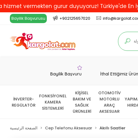
t vermekten gurur duyuyoruz! Türkiye'de En İyi ve Ka
Bayilik Başvurusu
+902125657020
info@kargolat.c
Bayilik Başvuru
İthal Ettiğimiz Ürü
KİŞİSEL
OTOMOTİV
FONKSİYONEL
İNVERTER-
BAKIM VE
MOTORLU
YAPIM
KAMERA
REGÜLATÖR
SAĞLIK
ARAÇ
HIRD
SİSTEMLERİ
ÜRÜNLERİ
AKSESUAR
Akıllı Saatler
Cep Telefonu Aksesuar
الصفحة الرئيسية