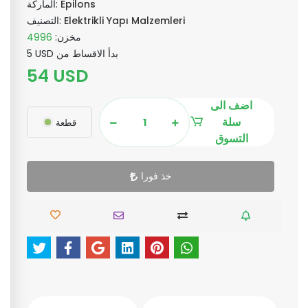
Epilons
الماركة:
Elektrikli Yapı Malzemleri
التصنيف:
مخزن:
4996
5 USD بدأ الاقساط من
54 USD
اضف الى
سلة
قطعة
التسوق
خذ فورا