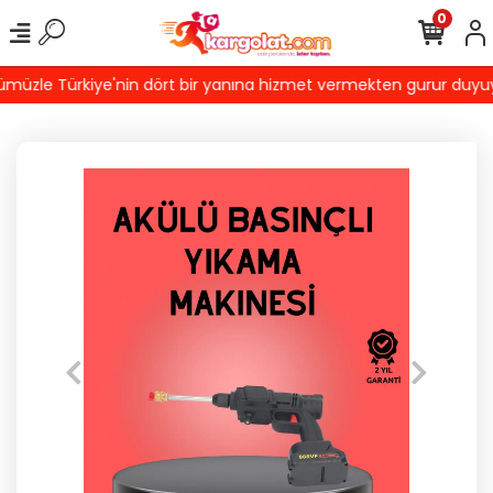
0
üzle Türkiye'nin dört bir yanına hizmet vermekten gurur duyuyoruz