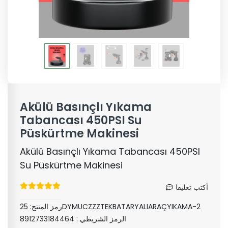
Akülü Basınçlı Yıkama
Tabancası 450PSI Su
Püskürtme Makinesi
Akülü Basınçlı Yıkama Tabancası 450PSI
Su Püskürtme Makinesi
أكتب تعليقا
25DYMUCZZZTEKBATARYALIARAÇYIKAMA-2
رمز المنتج:
الرمز الشريطي :
8912733184464