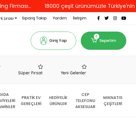
ı...
18000 çeşit ürünümüzle Türkiye'nin dört bir
Sipariş Takip
Yardım
İletişim
k Lirası
0
Giriş Yap
Sepetim
r
Süper Fırsat
Yeni Gelenler
GIDA
CEP
PRATİK EV
HEDİYELİK
MIKNATIS
VİYELERİ
TELEFONU
GEREÇLERİ
ÜRÜNLER
ÇEŞİTLERİ
AMİNLER
AKSESUAR