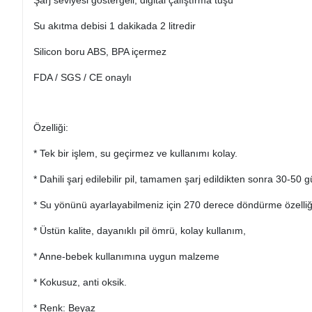
Şarj seviyesi göstergeli, digital çalıştırma tuşu
Su akıtma debisi 1 dakikada 2 litredir
Silicon boru ABS, BPA içermez
FDA / SGS / CE onaylı
Özelliği:
* Tek bir işlem, su geçirmez ve kullanımı kolay.
* Dahili şarj edilebilir pil, tamamen şarj edildikten sonra 30-50 
* Su yönünü ayarlayabilmeniz için 270 derece döndürme özelliğ
* Üstün kalite, dayanıklı pil ömrü, kolay kullanım,
* Anne-bebek kullanımına uygun malzeme
* Kokusuz, anti oksik.
* Renk: Beyaz