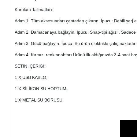
Kurulum Talimatları:
Adım 1: Tüm aksesuarları çantadan çıkarın. İpucu: Dahili şarj edi
Adım 2: Damacanaya bağlayın. İpucu: Snap-tipi ağızlı. Sadece iy
Adım 3: Gücü bağlayın. İpucu: Bu ürün elektrikle çalışmaktadı
Adım 4: Kırmızı renk anahtarı.Ürünü ilk aldığınızda 3-4 saat b
SETİN İÇERİĞİ:
1 X USB KABLO;
1 X SİLİKON SU HORTUM;
1 X METAL SU BORUSU.