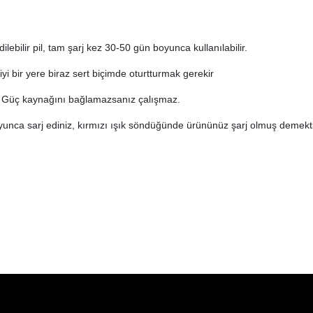
lebilir pil, tam şarj kez 30-50 gün boyunca kullanılabilir.
i bir yere biraz sert biçimde oturtturmak gerekir
r. Güç kaynağını bağlamazsanız çalışmaz.
oyunca sarj ediniz, kırmızı ışık söndüğünde ürününüz şarj olmuş demekti