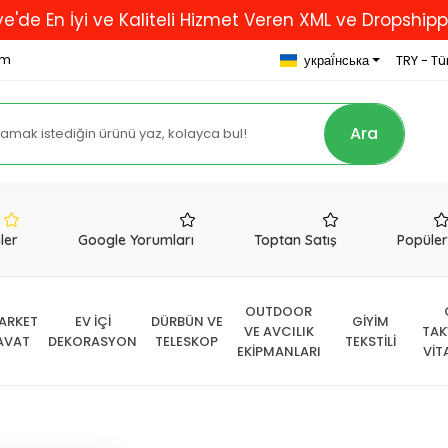
i ve Kaliteli Hizmet Veren XML ve Dropshipping Firmas
om
украї́нська
TRY - Tür
Ara
nler
Google Yorumları
Toptan Satış
Popüle
OUTDOOR
ARKET
EV İÇİ
DÜRBÜN VE
GİYİM
VE AVCILIK
TAK
AVAT
DEKORASYON
TELESKOP
TEKSTİLİ
EKİPMANLARI
VİT