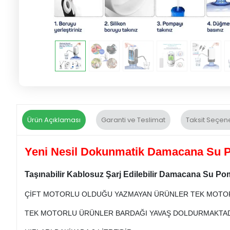
Ürün Açıklaması
Garanti ve Teslimat
Taksit Seçene
Yeni Nesil Dokunmatik Damacana Su P
Taşınabilir Kablosuz Şarj Edilebilir Damacana Su Po
ÇİFT MOTORLU OLDUĞU YAZMAYAN ÜRÜNLER TEK MOTO
TEK MOTORLU ÜRÜNLER BARDAĞI YAVAŞ DOLDURMAKTAD