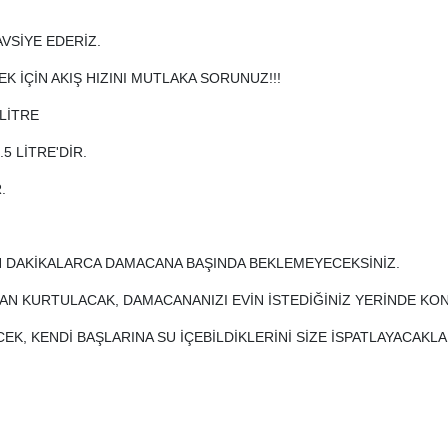
VSİYE EDERİZ.
K İÇİN AKIŞ HIZINI MUTLAKA SORUNUZ!!!
LİTRE
5 LİTRE'DİR.
R.
N DAKİKALARCA DAMACANA BAŞINDA BEKLEMEYECEKSİNİZ.
AN KURTULACAK, DAMACANANIZI EVİN İSTEDİĞİNİZ YERİNDE KO
EK, KENDİ BAŞLARINA SU İÇEBİLDİKLERİNİ SİZE İSPATLAYACAKL