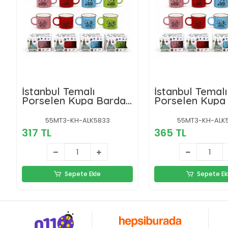
İstanbul Temalı
İstanbul Temalı
Porselen Kupa Bardak
Porselen Kupa
Alk5833
Alk5834
55MT3-KH-ALK5833
55MT3-KH-ALK
317 TL
365 TL
Sepete Ekle
Sepete Ek