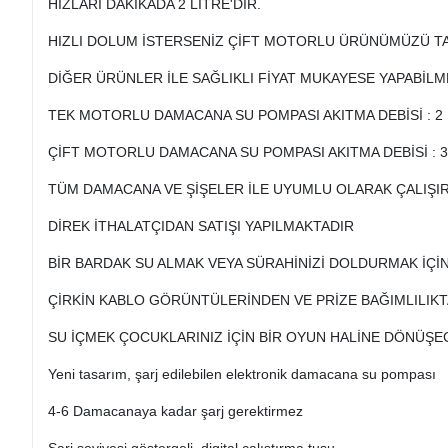
HIZLARI DAKİKADA 2 LİTRE'DİR.
HIZLI DOLUM İSTERSENİZ ÇİFT MOTORLU ÜRÜNÜMÜZÜ TA
DİĞER ÜRÜNLER İLE SAĞLIKLI FİYAT MUKAYESE YAPABİLME
TEK MOTORLU DAMACANA SU POMPASI AKITMA DEBİSİ : 2 
ÇİFT MOTORLU DAMACANA SU POMPASI AKITMA DEBİSİ : 3.
TÜM DAMACANA VE ŞİŞELER İLE UYUMLU OLARAK ÇALIŞI
DİREK İTHALATÇIDAN SATIŞI YAPILMAKTADIR
BİR BARDAK SU ALMAK VEYA SÜRAHİNİZİ DOLDURMAK İÇİ
ÇİRKİN KABLO GÖRÜNTÜLERİNDEN VE PRİZE BAĞIMLILIKT
SU İÇMEK ÇOCUKLARINIZ İÇİN BİR OYUN HALİNE DÖNÜŞEC
Yeni tasarım, şarj edilebilen elektronik damacana su pompası
4-6 Damacanaya kadar şarj gerektirmez