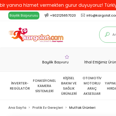
na hizmet vermekten gurur duyuyoruz! Türkiye'de En İy
Bayilik Başvurusu
+902125657020
info@kargolat.c
Bayilik Başvuru
İthal Ettiğimiz Ürü
KİŞİSEL
OTOMOTİV
FONKSİYONEL
İNVERTER-
BAKIM VE
MOTORLU
YAPIM
KAMERA
REGÜLATÖR
SAĞLIK
ARAÇ
HIRD
SİSTEMLERİ
ÜRÜNLERİ
AKSESUAR
Ana Sayfa
Pratik Ev Gereçleri
Mutfak Ürünleri