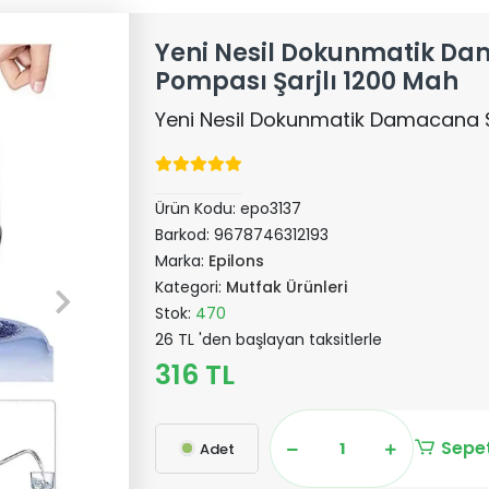
Yeni Nesil Dokunmatik D
Pompası Şarjlı 1200 Mah
Yeni Nesil Dokunmatik Damacana S
Ürün Kodu:
epo3137
Barkod:
9678746312193
Marka:
Epilons
Kategori:
Mutfak Ürünleri
Stok:
470
26 TL 'den başlayan taksitlerle
316 TL
Sepet
Adet