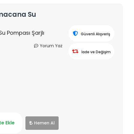
amacana Su
u Pompası Şarjlı
Güvenli Alışveriş
Yorum Yaz
İade ve Değişim
e Ekle
Hemen Al