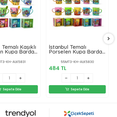
l Temalı Kaşıklı
İstanbul Temalı
en Kupa Bardak
Porselen Kupa Bardak
Alk5830
T3-KH-ALK5831
55MT3-KH-ALK5830
484 TL
Sepete Ekle
Sepete Ekle