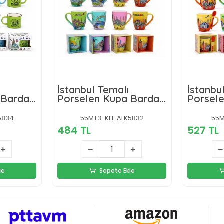
İstanbul Temalı
İstanbu
 Bardak
Porselen Kupa Bardak
Porsel
Alk5832
Alk5831
5834
55MT3-KH-ALK5832
55M
484 TL
527 TL
le
Sepete Ekle