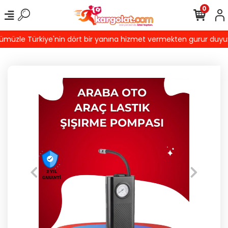
0
üzle Türkiye'nin dört bir yanına hizmet vermekten gurur duyuyoru