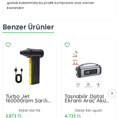
günlük kullanımda bu pratik kompresör size zaman
kazandırır.
Benzer Ürünler
Turbo Jet
Taşnabilir Dijital
160000rpm Şarjlı
Ekranlı Araç Akü
Turbo Jet Şiddetli
Takviyeli Işıklı Oto
Fan Yüksek Hızlı
Marş Hava
55EM-EM-f16
55EM-EM-aps01
Güçlü Hava
Kompresörü
3,873 TL
4,733 TL
Üfleyici Araç