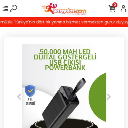
0
üzle Türkiye'nin dört bir yanına hizmet vermekten gurur duyuyoruz