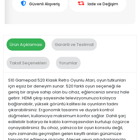
Güvenli Alışveriş
İade ve Değişim
Ürün Açıklaması
Garanti ve Teslimat
Taksit Seçenekleri
Yorumlar
S10 Gamepad 520 Klasik Retro Oyunlu Atari, oyun tutkunları
için eşsiz bir deneyim sunar. 520 farklı oyun seçeneği ile
geniş bir arşive sahip olan bu cihaz, eğlencenizi sınırsız hale
getirir. HDMI çıkışı sayesinde televizyonunuza kolayca
bağlanabilir, yüksek görüntü kalitesi ile oyunların tadını
çıkarabilirsiniz. Ergonomik tasarımı ve duyarlı kontrol
düğmeleri, kullanıcıya maksimum konfor sağlar. Dahili şarj
edilebilir batarya ile kablo karmaşasından kurtulup özgürce
oynayabilirsiniz. Bu cihaz, yalnızca bir oyun konsolu değil,
aynı zamanda geçmişten gelen keyifli anıları günümüze
taşıyan bir eğlence aracıdır. Ailecek veya arkadaşlarınızla