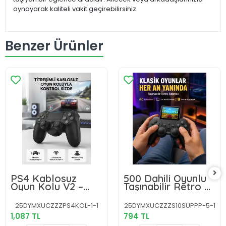
oynayarak kaliteli vakit geçirebilirsiniz.
Benzer Ürünler
PS4 Kablosuz
500 Dahili Oyunlu
Oyun Kolu V2 –
Taşınabilir Retro El
Bluetooth
Konsolu-2.4 inç
Bağlantılı,
Renkli Ekranlı
25DYMXUCZZZPS4KOL-1-1
25DYMXUCZZZS10SUPPP-5-1
Titreşimli, PC ve
1,087 TL
794 TL
Mobil Uyumlu