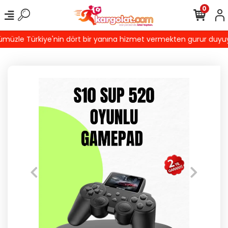
0
üzle Türkiye'nin dört bir yanına hizmet vermekten gurur duyuyoruz