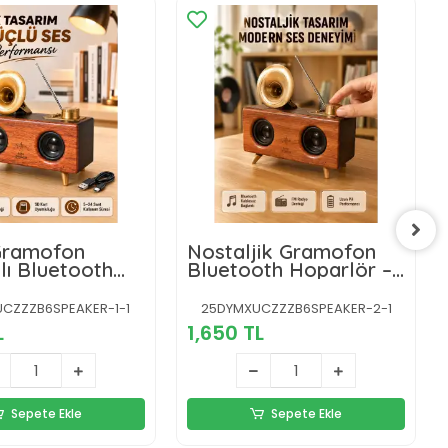
Gramofon
Nostaljik Gramofon
lı Bluetooth
Bluetooth Hoparlör –
r – 3D Stereo
FM Radyo + USB + SD
800 mAh
Kart Destekli
CZZZB6SPEAKER-1-1
25DYMXUCZZZB6SPEAKER-2-1
a
L
1,650 TL
Sepete Ekle
Sepete Ekle