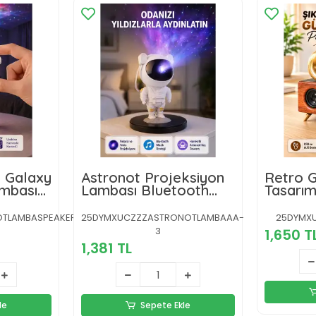
i Galaxy
Astronot Projeksiyon
Retro 
ambası
Lambası Bluetooth
Tasarım
Müzikli ve Uzaktan
Hoparlö
ba
Kumandalı
Ses, 1
TLAMBASPEAKERLI-
25DYMXUCZZZASTRONOTLAMBAAA-
25DYMXU
Batary
3
1,650 T
1,381 TL
le
Sepete Ekle