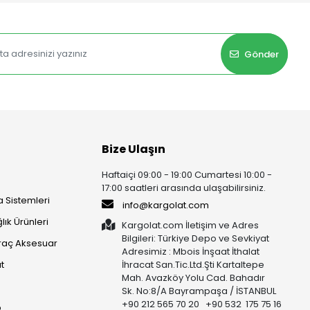
Gönder
Bize Ulaşın
Haftaiçi 09:00 - 19:00 Cumartesi 10:00 -
17:00 saatleri arasında ulaşabilirsiniz.
 Sistemleri
info@kargolat.com
lık Ürünleri
Kargolat.com İletişim ve Adres
Bilgileri: Türkiye Depo ve Sevkiyat
raç Aksesuar
Adresimiz : Mbois İnşaat İthalat
t
İhracat San.Tic.Ltd.Şti Kartaltepe
Mah. Avazköy Yolu Cad. Bahadır
Sk. No:8/A Bayrampaşa / İSTANBUL
+90 212 565 70 20 +90 532 175 75 16
p