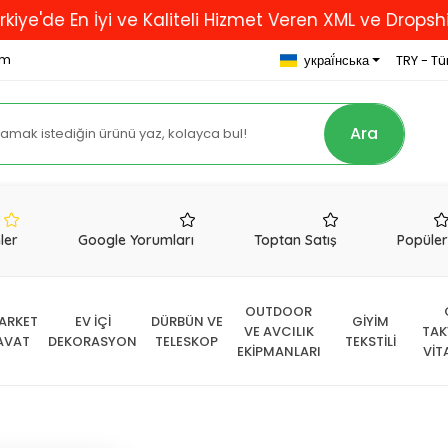
En İyi ve Kaliteli Hizmet Veren XML ve Dropshipping F
om
украї́нська
TRY - Tür
Ara
nler
Google Yorumları
Toptan Satış
Popüle
OUTDOOR
ARKET
EV İÇİ
DÜRBÜN VE
GİYİM
VE AVCILIK
TAK
AVAT
DEKORASYON
TELESKOP
TEKSTİLİ
EKİPMANLARI
VİT