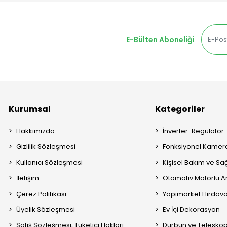
E-Bülten Aboneliği
Kurumsal
Kategoriler
Hakkımızda
İnverter-Regülatör
Gizlilik Sözleşmesi
Fonksiyonel Kamera
Kullanıcı Sözleşmesi
Kişisel Bakım ve Sağ
İletişim
Otomotiv Motorlu A
Çerez Politikası
Yapımarket Hırdava
Üyelik Sözleşmesi
Ev İçi Dekorasyon
Satış Sözleşmesi, Tüketici Hakları
Dürbün ve Telesko