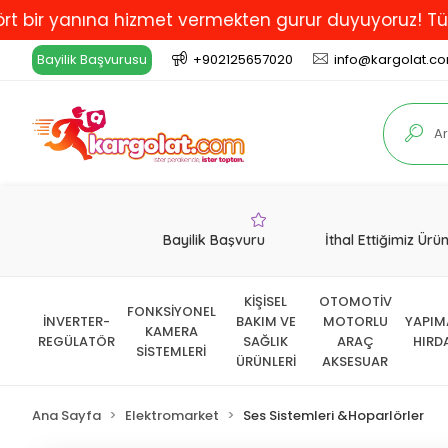
yanına hizmet vermekten gurur duyuyoruz! Türkiye'de 
Bayilik Başvurusu
+902125657020
info@kargolat.c
Bayilik Başvuru
İthal Ettiğimiz Ürü
KİŞİSEL
OTOMOTİV
FONKSİYONEL
İNVERTER-
BAKIM VE
MOTORLU
YAPIM
KAMERA
REGÜLATÖR
SAĞLIK
ARAÇ
HIRD
SİSTEMLERİ
ÜRÜNLERİ
AKSESUAR
Ana Sayfa
Elektromarket
Ses Sistemleri &Hoparlörler