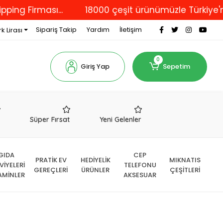
irması...
18000 çeşit ürünümüzle Türkiye'nin dört
Sipariş Takip
Yardım
İletişim
k Lirası
0
Giriş Yap
Sepetim
r
Süper Fırsat
Yeni Gelenler
GIDA
CEP
PRATİK EV
HEDİYELİK
MIKNATIS
VİYELERİ
TELEFONU
GEREÇLERİ
ÜRÜNLER
ÇEŞİTLERİ
AMİNLER
AKSESUAR