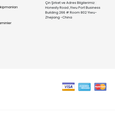
Çin Şirket ve Adres Bilgilerimiz :
Ekipmanları
Honesty Road ,Yiwu Port Business
Building 266 # Room 802 Yiwu-
Zhejiang -China
taminler