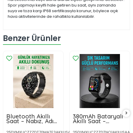
Spor yapmayı keyifli hale getiren bu saat, aynı zamanda
suya ve toza karşı IP68 sertifikasıyla korunur, böylece açık
hava aktivitelerinde de rahatlıkla kullanılabilir.
Benzer Ürünler
Bluetooth Akıllı
380mAh Bataryalı
Saat – Nabız, Adım
Akıllı Saat –
Sayar, Uyku Takibi
Arama, Bildirim,
ve Spor Modlarıyla
AOD Ekran ve
25DYMXUCZZZDT70MATE3AKILLISAAT-
25DYMXUCZZZDTNO1AKILLISAAT