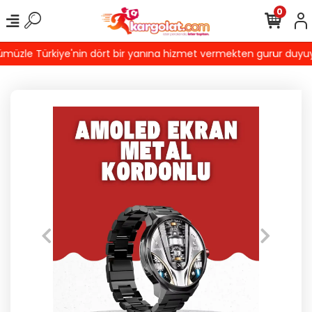
0
üzle Türkiye'nin dört bir yanına hizmet vermekten gurur duyuyoruz