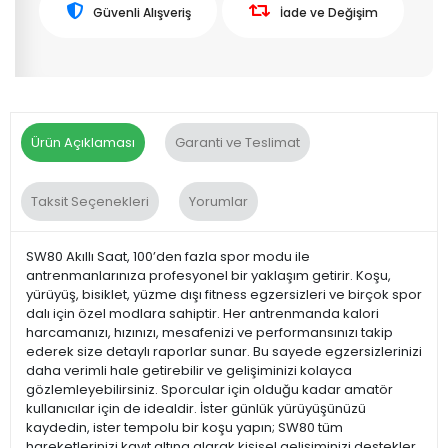
Güvenli Alışveriş
İade ve Değişim
Ürün Açıklaması
Garanti ve Teslimat
Taksit Seçenekleri
Yorumlar
SW80 Akıllı Saat, 100’den fazla spor modu ile
antrenmanlarınıza profesyonel bir yaklaşım getirir. Koşu,
yürüyüş, bisiklet, yüzme dışı fitness egzersizleri ve birçok spor
dalı için özel modlara sahiptir. Her antrenmanda kalori
harcamanızı, hızınızı, mesafenizi ve performansınızı takip
ederek size detaylı raporlar sunar. Bu sayede egzersizlerinizi
daha verimli hale getirebilir ve gelişiminizi kolayca
gözlemleyebilirsiniz. Sporcular için olduğu kadar amatör
kullanıcılar için de idealdir. İster günlük yürüyüşünüzü
kaydedin, ister tempolu bir koşu yapın; SW80 tüm
hareketlerinizi kayıt altına alarak kişisel gelişiminizi destekler.