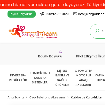
 hizmet vermekten gurur duyuyoruz! Türkiye'de En İyi 
Bayilik Başvurusu
+902125657020
info@kargolat.c
Bayilik Başvuru
İthal Ettiğimiz Ürü
KİŞİSEL
OTOMOTİV
FONKSİYONEL
İNVERTER-
BAKIM VE
MOTORLU
YAPIM
KAMERA
REGÜLATÖR
SAĞLIK
ARAÇ
HIRD
SİSTEMLERİ
ÜRÜNLERİ
AKSESUAR
Ana Sayfa
Cep Telefonu Aksesuar
Kablosuz Kulaklıklar