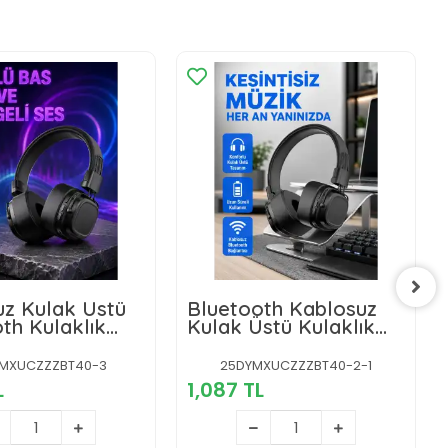
uz Kulak Üstü
Bluetooth Kablosuz
th Kulaklık
Kulak Üstü Kulaklık
as ve
Katlanabilir Konforlu
bilir Tasarım
ve Şık Tasarımlı
MXUCZZZBT40-3
25DYMXUCZZZBT40-2-1
L
1,087 TL