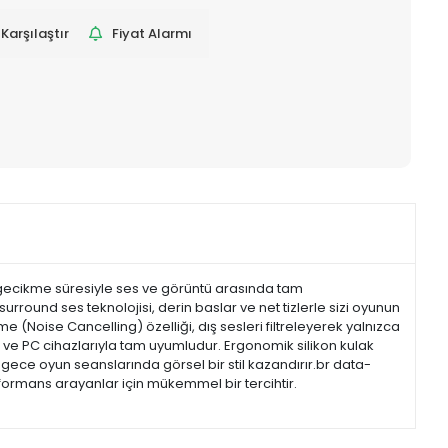
Karşılaştır
Fiyat Alarmı
k gecikme süresiyle ses ve görüntü arasında tam
round ses teknolojisi, derin baslar ve net tizlerle sizi oyunun
(Noise Cancelling) özelliği, dış sesleri filtreleyerek yalnızca
S ve PC cihazlarıyla tam uyumludur. Ergonomik silikon kulak
i, gece oyun seanslarında görsel bir stil kazandırır.br data-
formans arayanlar için mükemmel bir tercihtir.