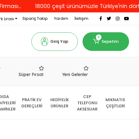
..
18000 çeşit ürünümüzle Türkiye'nin dört bir y
Sipariş Takip
Yardım
İletişim
k Lirası
0
Giriş Yap
Sepetim
r
Süper Fırsat
Yeni Gelenler
GIDA
CEP
PRATİK EV
HEDİYELİK
MIKNATIS
VİYELERİ
TELEFONU
GEREÇLERİ
ÜRÜNLER
ÇEŞİTLERİ
AMİNLER
AKSESUAR