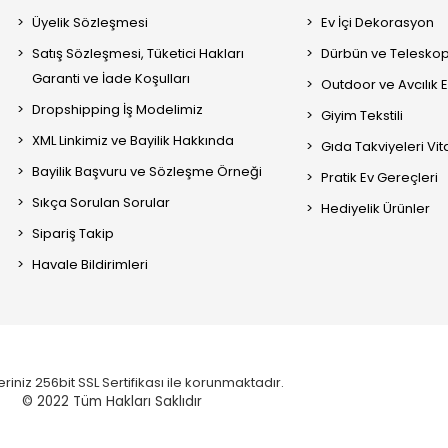
Üyelik Sözleşmesi
Ev İçi Dekorasyon
Satış Sözleşmesi, Tüketici Hakları
Dürbün ve Telesko
Garanti ve İade Koşulları
Outdoor ve Avcılık 
Dropshipping İş Modelimiz
Giyim Tekstili
XML Linkimiz ve Bayilik Hakkında
Gıda Takviyeleri Vi
Bayilik Başvuru ve Sözleşme Örneği
Pratik Ev Gereçleri
Sıkça Sorulan Sorular
Hediyelik Ürünler
Sipariş Takip
Havale Bildirimleri
eriniz 256bit SSL Sertifikası ile korunmaktadır.
© 2022
Tüm Hakları Saklıdır