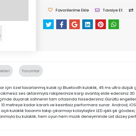
Favorilerime Ekle
Tavsiye Et
kleri
Yorumlar
için özel tasarlanmış kulak içi Bluetooth kulaklık, 45 ms ultra düşü
mesiz ses aktarımıyla rakiplerinize karşı avantaj elde edersiniz.3D sur
içimde duyarak sahnenin tam ortasında hissedersiniz.Gürültü engelleme 
 10 metreye kadar kararlı ve kesintisiz performans sunar. Android, iO
çılı kulaklık tasarımı takıp çıkarmayı kolaylaştırır.LED ışıklı şık gövdes
sarımıyla bu kulaklık; hem oyun hem müzik deneyiminde üst düzey per