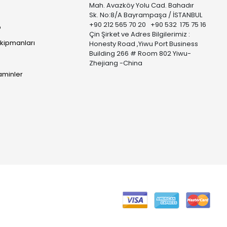
Mah. Avazköy Yolu Cad. Bahadır
Sk. No:8/A Bayrampaşa / İSTANBUL
+90 212 565 70 20 +90 532 175 75 16
p
Çin Şirket ve Adres Bilgilerimiz :
Ekipmanları
Honesty Road ,Yiwu Port Business
Building 266 # Room 802 Yiwu-
Zhejiang -China
taminler