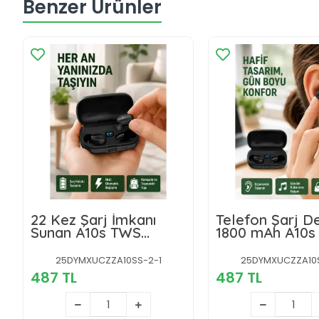
Benzer Ürünler
22 Kez Şarj İmkanı
Telefon Şarj De
Sunan A10s TWS
1800 mAh A10s
Bluetooth Stereo
Kablosuz Kulak
Kulaklık Yeni Nesil
Kulaklık Yeni N
25DYMXUCZZA10SS-2-1
25DYMXUCZZA10S
487 TL
487 TL