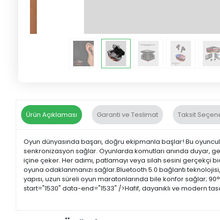
Ürün Açıklaması
Garanti ve Teslimat
Taksit Seçene
Oyun dünyasında başarı, doğru ekipmanla başlar! Bu oyuncular 
senkronizasyon sağlar. Oyunlarda komutları anında duyar, gecik
içine çeker. Her adımı, patlamayı veya silah sesini gerçekçi b
oyuna odaklanmanızı sağlar.Bluetooth 5.0 bağlantı teknolojisi,
yapısı, uzun süreli oyun maratonlarında bile konfor sağlar; 90° a
start="1530" data-end="1533" />Hafif, dayanıklı ve modern ta