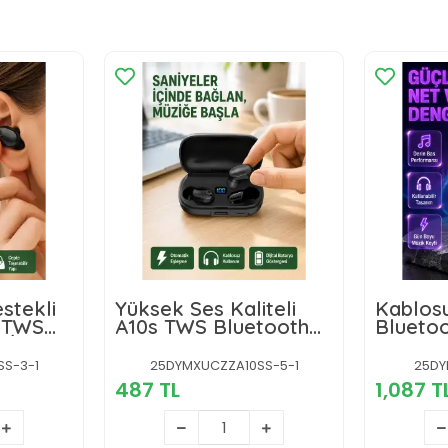
stekli
Yüksek Ses Kaliteli
Kablos
 TWS
A10s TWS Bluetooth
Bluetoo
 İçi
5.0 Kablosuz Kulaklık
Güçlü B
esil
Yeni Nesil
Katlana
S-3-1
25DYMXUCZZA10SS-5-1
25DY
487 TL
1,087 T