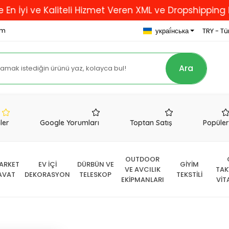
ve Kaliteli Hizmet Veren XML ve Dropshipping Firması.
om
украї́нська
TRY - Tür
Ara
nler
Google Yorumları
Toptan Satış
Popüle
OUTDOOR
ARKET
EV İÇİ
DÜRBÜN VE
GİYİM
VE AVCILIK
TAK
AVAT
DEKORASYON
TELESKOP
TEKSTİLİ
EKİPMANLARI
VİT