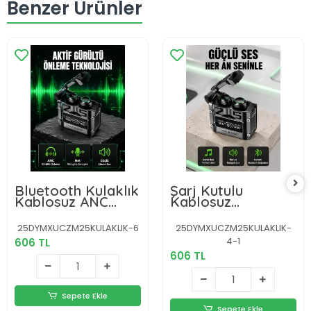
Benzer Ürünler
Bluetooth Kulaklık
Şarj Kutulu
Kablosuz ANC
Kablosuz
Gürültü Önleyici
Bluetooth Kulak
Stereo Ses Yeni
İçi Spor Kulaklık
25DYMXUCZM25KULAKLIK-6
25DYMXUCZM25KULAKLIK-
Nesil
Yeni Nesil
4-1
606 TL
606 TL
Sepete Ekle
Sepete Ekle