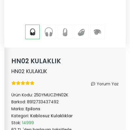
HN02 KULAKLIK
HN02 KULAKLIK
Yorum Yaz
Ürün Kodu:
25DYMUCZHN02K
Barkod:
8912733437492
Marka:
Epilons
Kategori:
Kablosuz Kulaklıklar
Stok:
14999
62 TL 'den başlayan taksitlerle