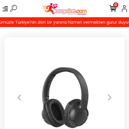
0
üzle Türkiye'nin dört bir yanına hizmet vermekten gurur duyuyoru