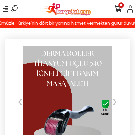
0
üzle Türkiye'nin dört bir yanına hizmet vermekten gurur duyuyoru