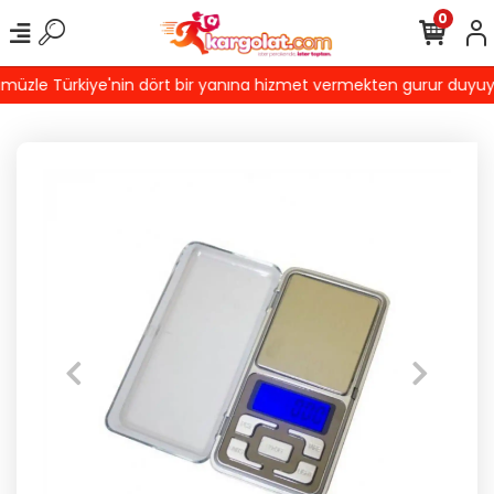
0
üzle Türkiye'nin dört bir yanına hizmet vermekten gurur duyuyoruz