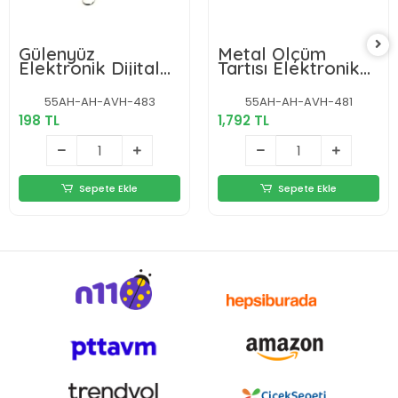
Gülenyüz
Metal Ölçüm
Elektronik Dijital
Tartısı Elektronik
El Kantarı 50 Kg
Terazi Bakkal
Terazi Tartı 10 Gr
Manav Market Ve
55AH-AH-AVH-483
55AH-AH-AVH-481
Hassas
Pazarcı Tartısı
198 TL
1,792 TL
40kg
Sepete Ekle
Sepete Ekle