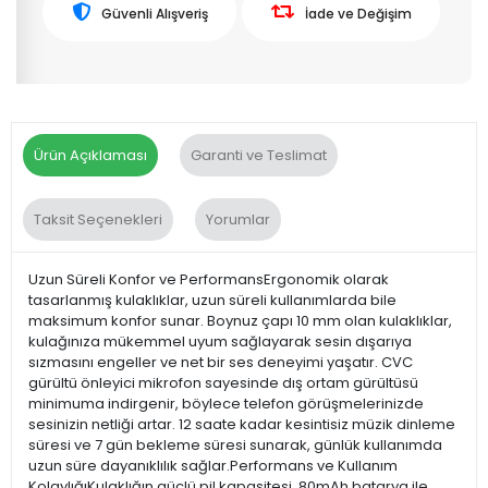
Güvenli Alışveriş
İade ve Değişim
Ürün Açıklaması
Garanti ve Teslimat
Taksit Seçenekleri
Yorumlar
Uzun Süreli Konfor ve PerformansErgonomik olarak
tasarlanmış kulaklıklar, uzun süreli kullanımlarda bile
maksimum konfor sunar. Boynuz çapı 10 mm olan kulaklıklar,
kulağınıza mükemmel uyum sağlayarak sesin dışarıya
sızmasını engeller ve net bir ses deneyimi yaşatır. CVC
gürültü önleyici mikrofon sayesinde dış ortam gürültüsü
minimuma indirgenir, böylece telefon görüşmelerinizde
sesinizin netliği artar. 12 saate kadar kesintisiz müzik dinleme
süresi ve 7 gün bekleme süresi sunarak, günlük kullanımda
uzun süre dayanıklılık sağlar.Performans ve Kullanım
KolaylığıKulaklığın güçlü pil kapasitesi, 80mAh batarya ile