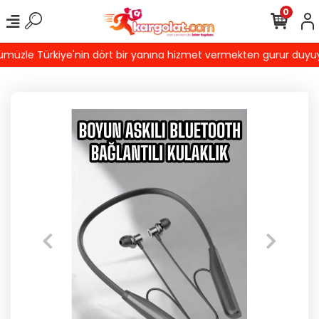
0
üzle Türkiye'nin dört bir yanına hizmet vermekten gurur duyuyoruz