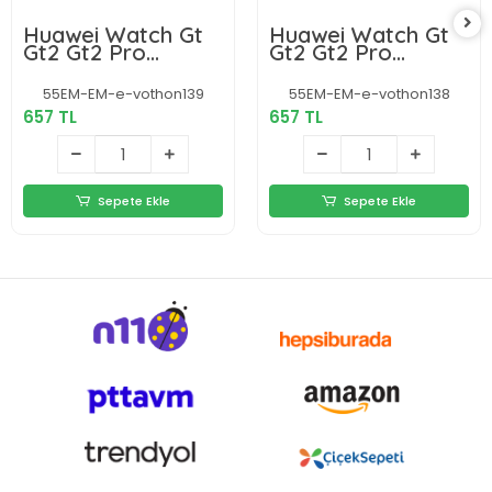
Huawei Watch Gt
Huawei Watch Gt
Gt2 Gt2 Pro
Gt2 Gt2 Pro
Uyumlu Classic
Classic Çelik Metal
Çelik Metal
Kordon 46 Mm
55EM-EM-e-vothon139
55EM-EM-e-vothon138
Kordon 46mm
657 TL
657 TL
Sepete Ekle
Sepete Ekle