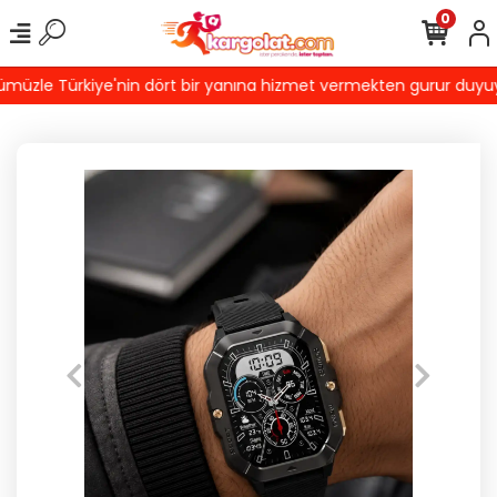
0
üzle Türkiye'nin dört bir yanına hizmet vermekten gurur duyuyoruz