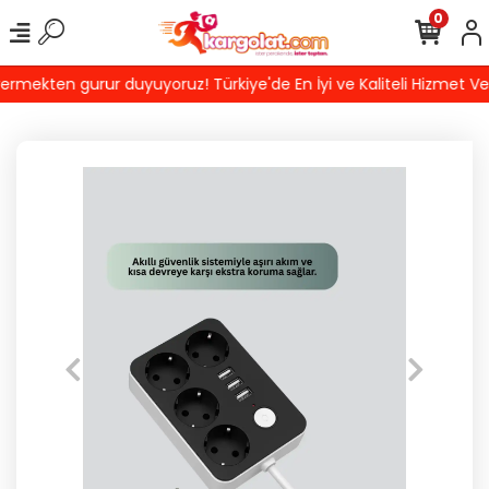
0
mekten gurur duyuyoruz! Türkiye'de En İyi ve Kaliteli Hizmet Ver