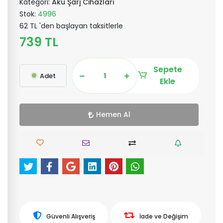
Kategori:
Akü Şarj Cihazları
Stok:
4996
62 TL 'den başlayan taksitlerle
739 TL
Sepete
Adet
Ekle
Hemen Al
Güvenli Alışveriş
İade ve Değişim