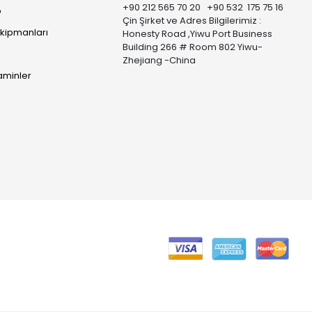
+90 212 565 70 20 +90 532 175 75 16
p
Çin Şirket ve Adres Bilgilerimiz :
Ekipmanları
Honesty Road ,Yiwu Port Business
Building 266 # Room 802 Yiwu-
Zhejiang -China
taminler