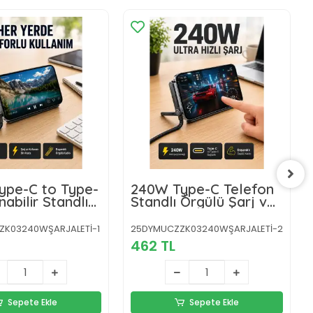
ype-C to Type-
240W Type-C Telefon
abilir Standlı
Standlı Örgülü Şarj ve
arj Kablosu
Data Kablosu
ZK03240WŞARJALETİ-1
25DYMUCZZK03240WŞARJALETİ-2
462 TL
Sepete Ekle
Sepete Ekle