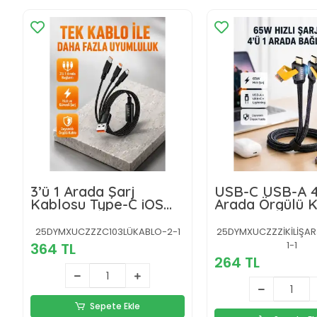
3’ü 1 Arada Şarj
USB-C USB-A 4
Kablosu Type-C iOS
Arada Örgülü 
Android Uyumlu Hızlı
65W Hızlı Şarj 
ve Güvenli Şarj
Uç Dayanıklı
25DYMXUCZZZC103LÜKABLO-2-1
25DYMXUCZZZİKİLİŞA
1-1
364 TL
264 TL
Sepete Ekle