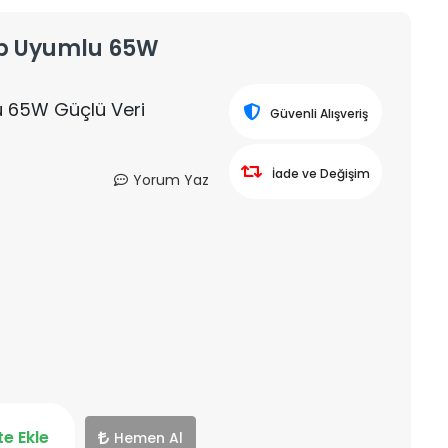
top Uyumlu 65W
lu 65W Güçlü Veri
Güvenli Alışveriş
İade ve Değişim
Yorum Yaz
e Ekle
Hemen Al