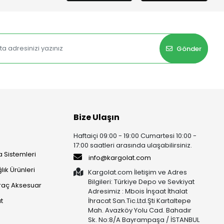
Gönder
Bize Ulaşın
Haftaiçi 09:00 - 19:00 Cumartesi 10:00 -
17:00 saatleri arasında ulaşabilirsiniz.
 Sistemleri
info@kargolat.com
lık Ürünleri
Kargolat.com İletişim ve Adres
Bilgileri: Türkiye Depo ve Sevkiyat
raç Aksesuar
Adresimiz : Mbois İnşaat İthalat
t
İhracat San.Tic.Ltd.Şti Kartaltepe
Mah. Avazköy Yolu Cad. Bahadır
Sk. No:8/A Bayrampaşa / İSTANBUL