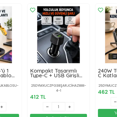
’ü 1
Kompakt Tasarımlı
240W T
Kablo
Type-C + USB Girişli
C Katlan
Metal
Araç Şarj Başlığı
Hızlı Ş
RJKABLOSU-
25DYMXUCZPG38ŞARJCİHAZIIIIIII-
25DYMUCZ
4-1
462 TL
412 TL