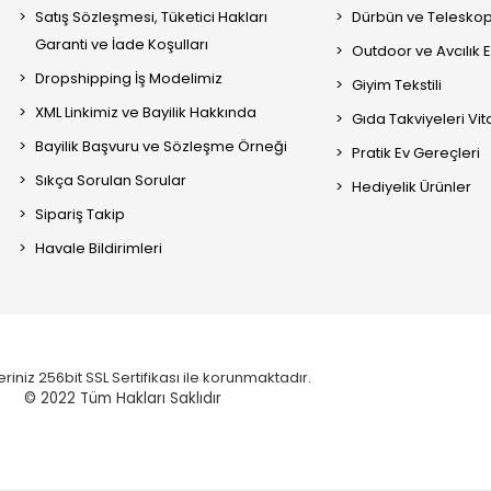
Satış Sözleşmesi, Tüketici Hakları
Dürbün ve Telesko
Garanti ve İade Koşulları
Outdoor ve Avcılık 
Dropshipping İş Modelimiz
Giyim Tekstili
XML Linkimiz ve Bayilik Hakkında
Gıda Takviyeleri Vi
Bayilik Başvuru ve Sözleşme Örneği
Pratik Ev Gereçleri
Sıkça Sorulan Sorular
Hediyelik Ürünler
Sipariş Takip
Havale Bildirimleri
eriniz 256bit SSL Sertifikası ile korunmaktadır.
© 2022
Tüm Hakları Saklıdır