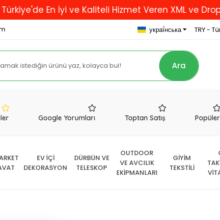
e En İyi ve Kaliteli Hizmet Veren XML ve Dropshippin
om
украї́нська
TRY - Tür
Ara
nler
Google Yorumları
Toptan Satış
Popüle
OUTDOOR
ARKET
EV İÇİ
DÜRBÜN VE
GİYİM
VE AVCILIK
TAK
AVAT
DEKORASYON
TELESKOP
TEKSTİLİ
EKİPMANLARI
VİT