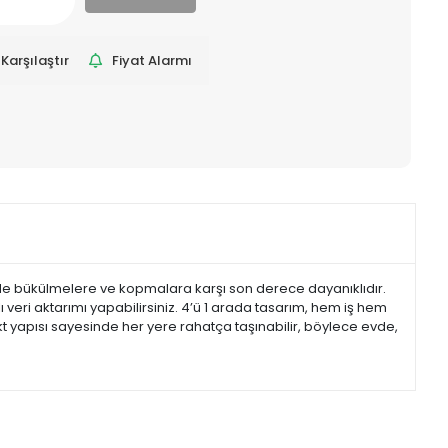
Karşılaştır
Fiyat Alarmı
inde bükülmelere ve kopmalara karşı son derece dayanıklıdır.
ı veri aktarımı yapabilirsiniz. 4’ü 1 arada tasarım, hem iş hem
kt yapısı sayesinde her yere rahatça taşınabilir, böylece evde,