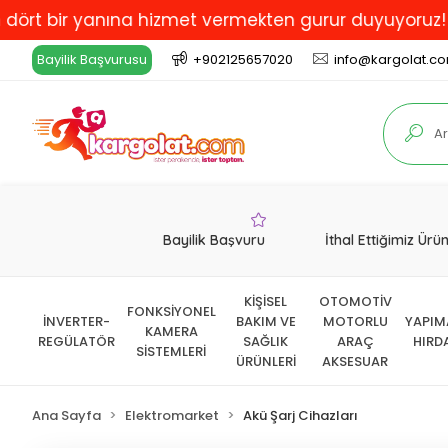
ir yanına hizmet vermekten gurur duyuyoruz! Türkiye'd
Bayilik Başvurusu
+902125657020
info@kargolat.c
Bayilik Başvuru
İthal Ettiğimiz Ürü
KİŞİSEL
OTOMOTİV
FONKSİYONEL
İNVERTER-
BAKIM VE
MOTORLU
YAPIM
KAMERA
REGÜLATÖR
SAĞLIK
ARAÇ
HIRD
SİSTEMLERİ
ÜRÜNLERİ
AKSESUAR
Ana Sayfa
Elektromarket
Akü Şarj Cihazları