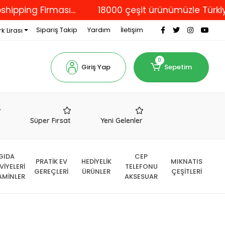
g Firması...
18000 çeşit ürünümüzle Türkiye'nin d
Sipariş Takip
Yardım
İletişim
k Lirası
0
Giriş Yap
Sepetim
r
Süper Fırsat
Yeni Gelenler
GIDA
CEP
PRATİK EV
HEDİYELİK
MIKNATIS
VİYELERİ
TELEFONU
GEREÇLERİ
ÜRÜNLER
ÇEŞİTLERİ
AMİNLER
AKSESUAR