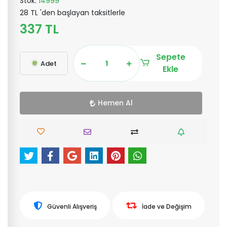
Stok:
14999
28 TL 'den başlayan taksitlerle
337 TL
Sepete
Adet
Ekle
Hemen Al
Güvenli Alışveriş
İade ve Değişim