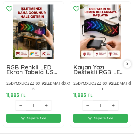
RGB Renkli LED
Kayan Yazı
Ekran Tabela USB
Destekli RGB LED
Bağlantılı ve
Reklam Paneli
Kayan Yazı
USB ile Kolay
25DYMXUCZZZ16X192LEDMATRİXXXXXXXXY-
25DYMXUCZZZ16X192LEDMATRİX
Destekli
Kurulumlu
6
1-1
11,885 TL
11,885 TL
Sepete Ekle
Sepete Ekle