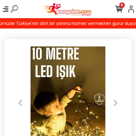
0
üzle Türkiye'nin dört bir yanına hizmet vermekten gurur duyuyoruz