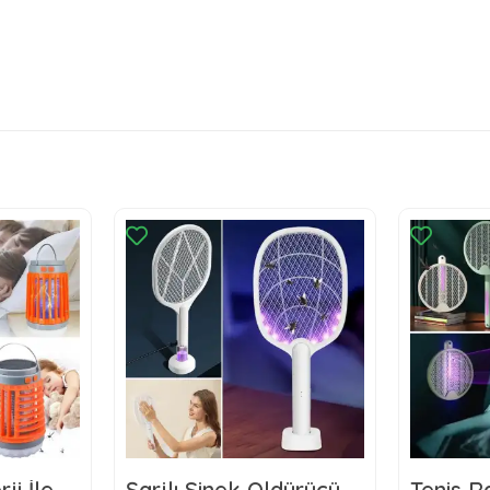
ji İle
Şarjlı Sinek Öldürücü
Tenis Ra