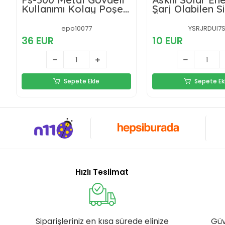
Kullanımı Kolay Poşet
Şarj Olabilen S
Ağzı Kapama
Öldürücü Kamp
Yapıştırma Makinası
Işıldak
epo10077
YSRJRDUI7
(30cm) Impulse
36 EUR
10 EUR
Sepete Ekle
Sepete Ek
Hızlı Teslimat
Siparişleriniz en kısa sürede elinize
Güv