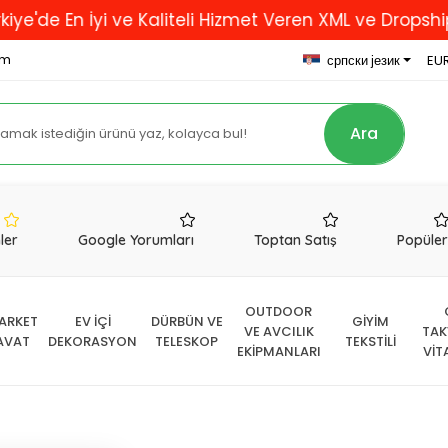
 İyi ve Kaliteli Hizmet Veren XML ve Dropshipping Fi
om
српски језик
EUR
Ara
nler
Google Yorumları
Toptan Satış
Popüle
OUTDOOR
ARKET
EV İÇİ
DÜRBÜN VE
GİYİM
VE AVCILIK
TAK
AVAT
DEKORASYON
TELESKOP
TEKSTİLİ
EKİPMANLARI
VİT