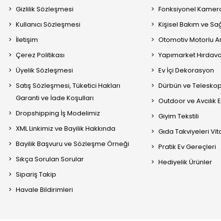
Gizlilik Sözleşmesi
Fonksiyonel Kamera
Kullanıcı Sözleşmesi
Kişisel Bakım ve Sağ
İletişim
Otomotiv Motorlu A
Çerez Politikası
Yapımarket Hırdava
Üyelik Sözleşmesi
Ev İçi Dekorasyon
Satış Sözleşmesi, Tüketici Hakları
Dürbün ve Telesko
Garanti ve İade Koşulları
Outdoor ve Avcılık 
Dropshipping İş Modelimiz
Giyim Tekstili
XML Linkimiz ve Bayilik Hakkında
Gıda Takviyeleri Vi
Bayilik Başvuru ve Sözleşme Örneği
Pratik Ev Gereçleri
Sıkça Sorulan Sorular
Hediyelik Ürünler
Sipariş Takip
Havale Bildirimleri