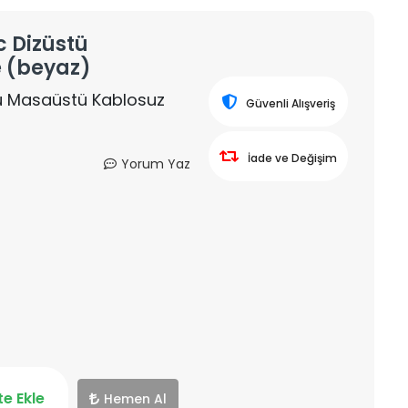
c Dizüstü
 (beyaz)
stü Masaüstü Kablosuz
Güvenli Alışveriş
İade ve Değişim
Yorum Yaz
e Ekle
Hemen Al