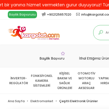
anına hizmet vermekten gurur duyuyoruz! Türkiye'de En
Bayilik Başvurusu
+902125657020
info@kargolat.c
Bayilik Başvuru
İthal Ettiğimiz Ürü
KİŞİSEL
OTOMOTİV
FONKSİYONEL
İNVERTER-
BAKIM VE
MOTORLU
YAPIM
KAMERA
REGÜLATÖR
SAĞLIK
ARAÇ
HIRD
SİSTEMLERİ
ÜRÜNLERİ
AKSESUAR
Ana Sayfa
Elektromarket
Çeşitli Elektronik Ürünler