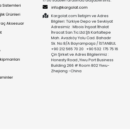
17:00 saatleri arasında ulaşabilirsiniz.
 Sistemleri
info@kargolat.com
lık Ürünleri
Kargolat.com İletişim ve Adres
Bilgileri: Türkiye Depo ve Sevkiyat
raç Aksesuar
Adresimiz : Mbois İnşaat İthalat
t
İhracat San.Tic.Ltd.Şti Kartaltepe
Mah. Avazköy Yolu Cad. Bahadır
Sk. No:8/A Bayrampaşa / İSTANBUL
+90 212 565 70 20 +90 532 175 75 16
p
Çin Şirket ve Adres Bilgilerimiz :
Ekipmanları
Honesty Road ,Yiwu Port Business
Building 266 # Room 802 Yiwu-
Zhejiang -China
taminler