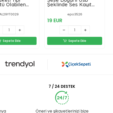
ü Olabilen
Şeklinde Ses Kayıt
mbalı Sinek
Cihazı 8 Gb
,öldürücü
AL29YT0029
epo3526
19 EUR
Sepete Ekle
Sepete Ekle
7 / 24 DESTEK
nya
Öneri ve şikayetlerinizi bize