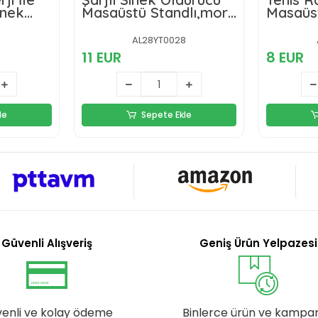
inek
Masaüstü Standlı,mor
Masaüst
 Feneri
Işık Sinek Kovucu
Gece La
Raket 5w
Kovucu
S
AL28YT0028
Raket
11 EUR
8 EUR
le
Sepete Ekle
Güvenli Alışveriş
Geniş Ürün Yelpazesi
enli ve kolay ödeme
Binlerce ürün ve kampa