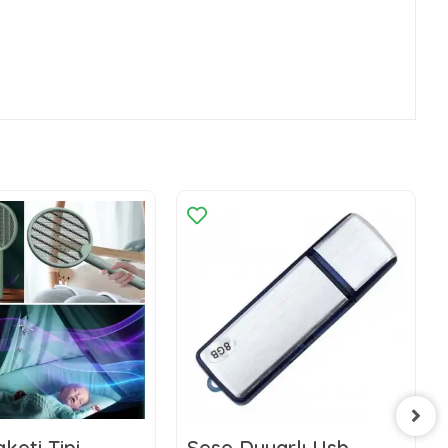
keti Tipi
Sese Duyarlı Usb