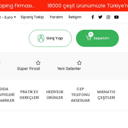
rması...
18000 çeşit ürünümüzle Türkiye'nin dört 
Sipariş Takip
Yardım
İletişim
 - Euro
0
Giriş Yap
Sepetim
r
Süper Fırsat
Yeni Gelenler
GIDA
CEP
PRATİK EV
HEDİYELİK
MIKNATIS
VİYELERİ
TELEFONU
GEREÇLERİ
ÜRÜNLER
ÇEŞİTLERİ
AMİNLER
AKSESUAR