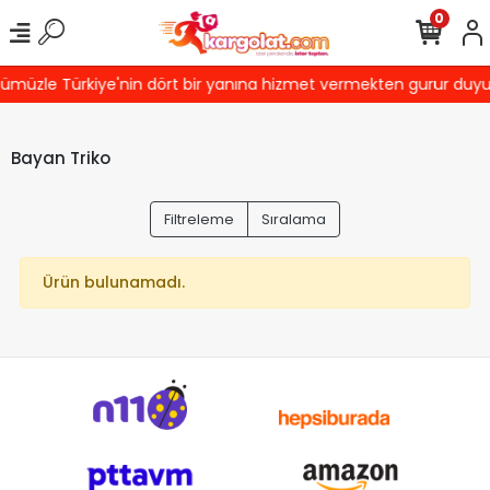
0
ümüzle Türkiye'nin dört bir yanına hizmet vermekten gurur duyuyor
Bayan Triko
Filtreleme
Sıralama
Ürün bulunamadı.