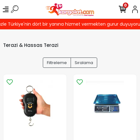
0
kiye'nin dört bir yanına hizmet vermekten gurur duyuyoruz! Türki
Terazi & Hassas Terazi
Filtreleme
Sıralama