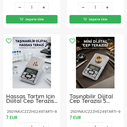
Sepete Ekle
Sepete Ekle
Hassas Tartım İçin
Taşınabilir Dijital
Dijital Cep Terazisi
Cep Terazisi 5
Sayma Modlu Yeni
Ölçüm Birimli Yeni
Nesil
Nesil
25DYMUCZZZHS249TARTI-8
25DYMUCZZZHS249TARTI-9
7 EUR
7 EUR