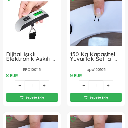
Dijital Işıklı
150 Kg Kapasiteli
Elektronik Askılı El
Yuvarlak Şeffaf
Bagaj Tartısı Bavul
Dijital Banyo Cam
Kantarı Seyahat
Baskül Terazi Tartı
EPO100115
epo100105
Çantası 50kg
8 EUR
9 EUR
Sepete Ekle
Sepete Ekle