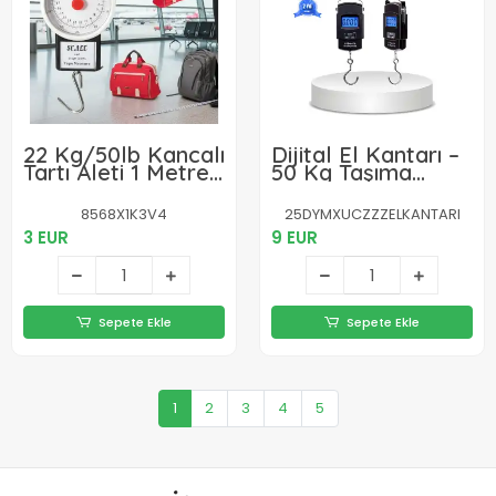
22 Kg/50lb Kancalı
Dijital El Kantarı –
Tartı Aleti 1 Metre
50 Kg Taşıma
Mezuralı Askılı
Kapasiteli,
Balıkçı Terazisi
Taşınabilir Hassas
8568X1K3V4
25DYMXUCZZZELKANTARI
Tartı
3 EUR
9 EUR
Sepete Ekle
Sepete Ekle
1
2
3
4
5