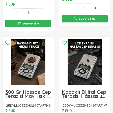
Tartısı
7 EUR
Sepete Ekle
Sepete Ekle
300 Gr Hassas Cep
Kapaklı Dijital Cep
Terazisi Mavi Işıklı
Terazisi Hassasiyet
LCD Ekranlı Yeni
300 Gr Yeni Nesil
Nesil
25DYMUCZZZHS249TARTI-6
25DYMUCZZZHS249TARTI-7
7 EUR
7 EUR