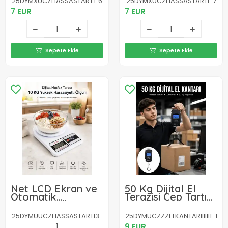
25DYMXUCZHASSASTARTİ-6
25DYMXUCZHASSASTARTİ-7
7 EUR
7 EUR
Sepete Ekle
Sepete Ekle
Net LCD Ekran ve
50 Kg Dijital El
Otomatik
Terazisi Cep Tartısı
Kapanma Özelliği
El Kantarı Terazi
ile Uzun Ömürlü
Yeni Nesil
25DYMUUCZHASSASTARTI3-
25DYMUCZZZELKANTARIIIIII1-1
Dijital Mutfak
1
9 EUR