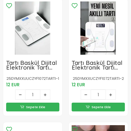
Tartı Baskül Dijital
Tartı Baskül Dijital
Elektronik Tartı
Elektronik Tartı
Vücut Analiz Wifi
Vücut Analiz Wifi
Akıllı Yağ Ölçer
Akıllı Yağ Ölçer
25DYMXXUUCZYF1072TARTI-1
25DYMXXUCZYF1072TARTI-2
12 EUR
12 EUR
Sepete Ekle
Sepete Ekle