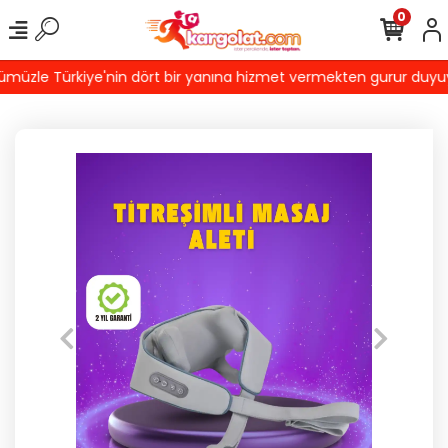
0
üzle Türkiye'nin dört bir yanına hizmet vermekten gurur duyuyoruz