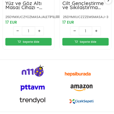
Yüz ve Göz Altı
Cilt Gençleştirme
Masaj Cihazı –
ve Sıkılaştırma
Kırışıklık Karşıtı &
Cihazı Kolajen
Nemlendirici Etki
Artırıcı Titreşimli
25DYMXUCZYÜZMASAJALETİPİLLİİİİİİİİİ-1
25DYMXUCZZZEMSMASAJ-3
Destekli
17 EUR
17 EUR
Sepete Ekle
Sepete Ekle