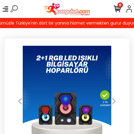
0
üzle Türkiye'nin dört bir yanına hizmet vermekten gurur duyuyoru