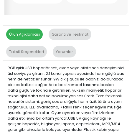
Ürün Açıklaması
Garanti ve Teslimat
Taksit Seçenekleri
Yorumlar
RGB ışıklı USB hoparlör seti, evde veya ofiste ses deneyiminizi
üst seviyeye çıkarır. 2.1 kanal yapısı sayesinde hem güçlü bas
hem de net tizler sunar. 9W çıkış gücü ile odanızı dolduracak
bir ses kalitesi sağlar.Arka bas trompet tasarımı, basları
daha güçlü ve tok hale getirirken, yüksek manyetik hoparlör
teknolojisi daha net ve bozulmayan ses üretir. Tam frekanslı
hoparlör sistemi, geniş ses aralığıyla her müzik türüne uyum
sağlar.RGB LED aydınlatma, 7 farklı renk seçeneğiyle müziğe
uyumlu görsellik katar. Oyun oynarken veya film izlerken
daha etkileyici bir ortam yaratır.USB 5V güç kaynağı ile
çalışan hoparlör, bilgisayar, laptop, cep telefonu, MP3/MP4
çalar gibi cihazlarla kolayca uyumludur.Plastik kabin yapısı