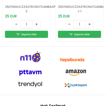
Lambası 8 Efektli
Projeksiyon
Uzaktan
Lambası Nebula
25DYMXUCZZASTRONOTLAMBASPEAKERLI-
25DYMXUCZZASTRONOTLAMBAS
Kumandalı Gece
Efektli Dekoratif
3
1-1
Işığı
Lamba
25 EUR
25 EUR
Sepete Ekle
Sepete Ekle
Hızlı Teslimat