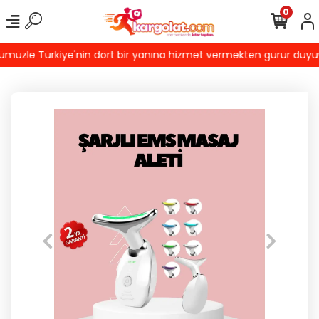
0
üzle Türkiye'nin dört bir yanına hizmet vermekten gurur duyuyoruz