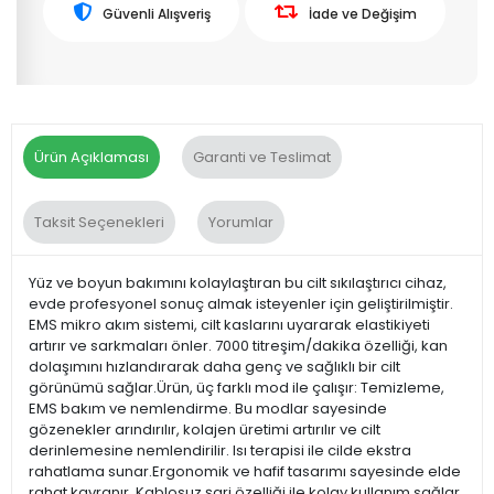
Güvenli Alışveriş
İade ve Değişim
Ürün Açıklaması
Garanti ve Teslimat
Taksit Seçenekleri
Yorumlar
Yüz ve boyun bakımını kolaylaştıran bu cilt sıkılaştırıcı cihaz,
evde profesyonel sonuç almak isteyenler için geliştirilmiştir.
EMS mikro akım sistemi, cilt kaslarını uyararak elastikiyeti
artırır ve sarkmaları önler. 7000 titreşim/dakika özelliği, kan
dolaşımını hızlandırarak daha genç ve sağlıklı bir cilt
görünümü sağlar.Ürün, üç farklı mod ile çalışır: Temizleme,
EMS bakım ve nemlendirme. Bu modlar sayesinde
gözenekler arındırılır, kolajen üretimi artırılır ve cilt
derinlemesine nemlendirilir. Isı terapisi ile cilde ekstra
rahatlama sunar.Ergonomik ve hafif tasarımı sayesinde elde
rahat kavranır. Kablosuz şarj özelliği ile kolay kullanım sağlar.