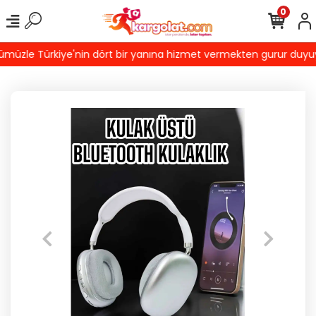
0
müzle Türkiye'nin dört bir yanına hizmet vermekten gurur duyuyoru