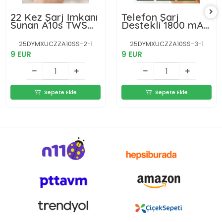
22 Kez Şarj İmkanı
Telefon Şarj
Sunan A10s TWS
Destekli 1800 mAh
Bluetooth Stereo
A10s TWS
Kulaklık Yeni Nesil
Kablosuz Kulak İçi
25DYMXUCZZA10SS-2-1
25DYMXUCZZA10SS-3-1
Kulaklık Yeni Nesil
9 EUR
9 EUR
Sepete Ekle
Sepete Ekle