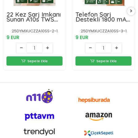
22 Kez Şarj İmkanı
Telefon Şarj
Sunan A10s TWS
Destekli 1800 mAh
Bluetooth Stereo
A10s TWS
Kulaklık Yeni Nesil
Kablosuz Kulak İçi
25DYMXUCZZA10SS-2-1
25DYMXUCZZA10SS-3-1
Kulaklık Yeni Nesil
9 EUR
9 EUR
Sepete Ekle
Sepete Ekle