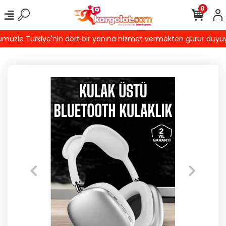
0
zle Türkiye'nin dört bir yanına hizmet vermekten gurur duyuyoruz