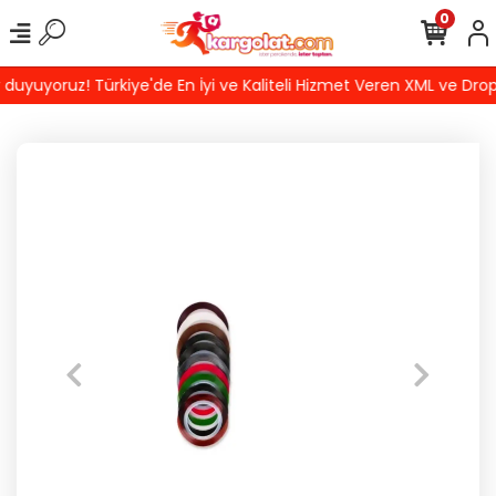
0
uyoruz! Türkiye'de En İyi ve Kaliteli Hizmet Veren XML ve Dropsh