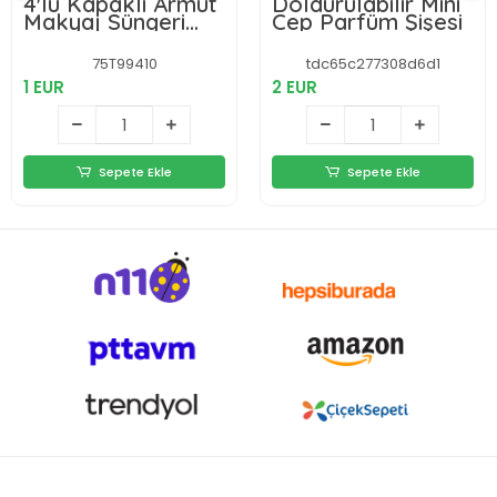
4'lü Kapaklı Armut
Doldurulabilir Mini
Makyaj Süngeri
Cep Parfüm Şişesi
Seti
75T99410
tdc65c277308d6d1
1 EUR
2 EUR
Sepete Ekle
Sepete Ekle