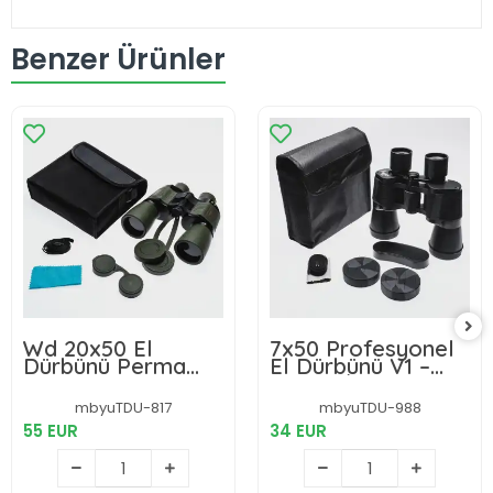
Benzer Ürünler
Wd 20x50 El
7x50 Profesyonel
Dürbünü Perma
El Dürbünü V1 –
Focus – Otomatik
1000m/56m
Netleme
mbyuTDU-817
mbyuTDU-988
1000m/56m
55 EUR
34 EUR