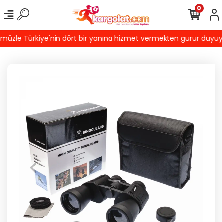
0
zle Türkiye'nin dört bir yanına hizmet vermekten gurur duyuyoruz