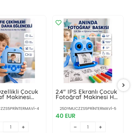
Özellikli Çocuk
2.4'' IPS Ekranlı Çocuk
f Makinesi
Fotoğraf Makinesi HD
epsiz Termal
Çekim ve Anında Baskı
eknolojisi
Keyfi
ZZS5PRİNTERMAVİ-4
25DYMUCZZS5PRİNTERMAVİ-5
40 EUR