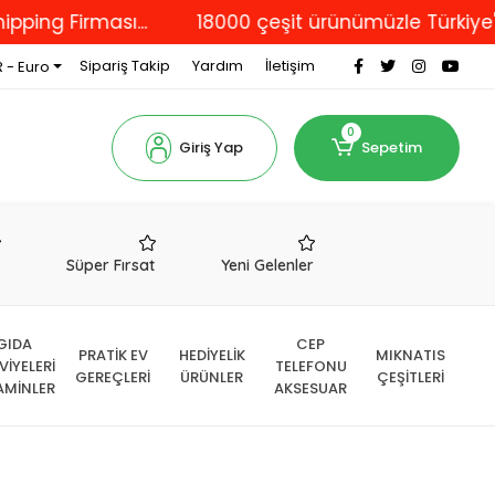
irması...
18000 çeşit ürünümüzle Türkiye'nin dör
Sipariş Takip
Yardım
İletişim
 - Euro
0
Giriş Yap
Sepetim
r
Süper Fırsat
Yeni Gelenler
GIDA
CEP
PRATİK EV
HEDİYELİK
MIKNATIS
VİYELERİ
TELEFONU
GEREÇLERİ
ÜRÜNLER
ÇEŞİTLERİ
AMİNLER
AKSESUAR