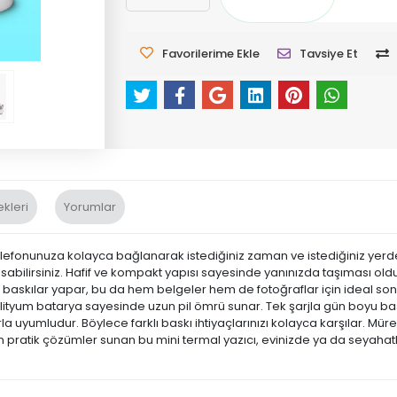
Favorilerime Ekle
Tavsiye Et
kleri
Yorumlar
ı telefonunuza kolayca bağlanarak istediğiniz zaman ve istediğiniz yer
basabilirsiniz. Hafif ve kompakt yapısı sayesinde yanınızda taşıması old
askılar yapar, bu da hem belgeler hem de fotoğraflar için ideal sonuç 
 lityum batarya sayesinde uzun pil ömrü sunar. Tek şarjla gün boyu baskı
uyumludur. Böylece farklı baskı ihtiyaçlarınızı kolayca karşılar. Mü
n pratik çözümler sunan bu mini termal yazıcı, evinizde ya da seyahatl