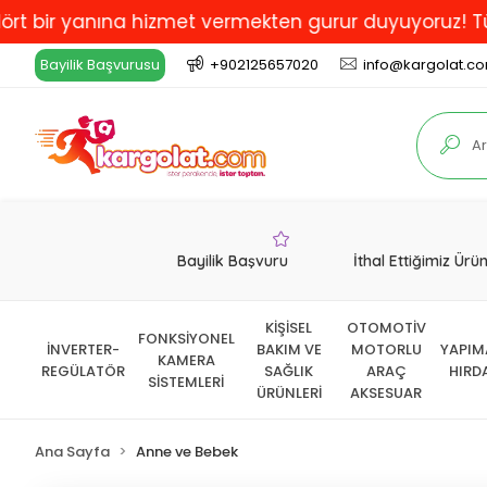
 yanına hizmet vermekten gurur duyuyoruz! Türkiye'de 
Bayilik Başvurusu
+902125657020
info@kargolat.c
Bayilik Başvuru
İthal Ettiğimiz Ürü
KİŞİSEL
OTOMOTİV
FONKSİYONEL
İNVERTER-
BAKIM VE
MOTORLU
YAPIM
KAMERA
REGÜLATÖR
SAĞLIK
ARAÇ
HIRD
SİSTEMLERİ
ÜRÜNLERİ
AKSESUAR
Ana Sayfa
Anne ve Bebek