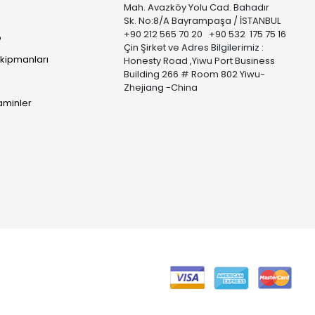
Mah. Avazköy Yolu Cad. Bahadır
Sk. No:8/A Bayrampaşa / İSTANBUL
+90 212 565 70 20 +90 532 175 75 16
p
Çin Şirket ve Adres Bilgilerimiz :
Ekipmanları
Honesty Road ,Yiwu Port Business
Building 266 # Room 802 Yiwu-
Zhejiang -China
taminler