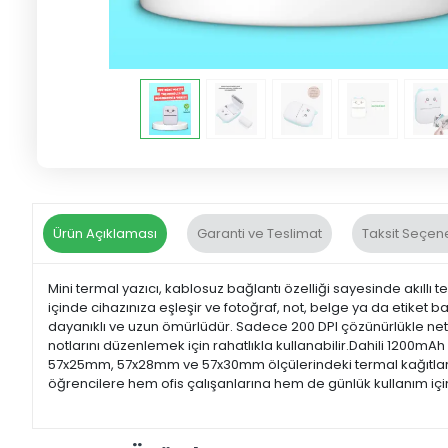
Ürün Açıklaması
Garanti ve Teslimat
Taksit Seçene
Mini termal yazıcı, kablosuz bağlantı özelliği sayesinde akıll
içinde cihazınıza eşleşir ve fotoğraf, not, belge ya da etiket 
dayanıklı ve uzun ömürlüdür. Sadece 200 DPI çözünürlükle net b
notlarını düzenlemek için rahatlıkla kullanabilir.Dahili 1200mAh
57x25mm, 57x28mm ve 57x30mm ölçülerindeki termal kağıtlarla 
öğrencilere hem ofis çalışanlarına hem de günlük kullanım içi