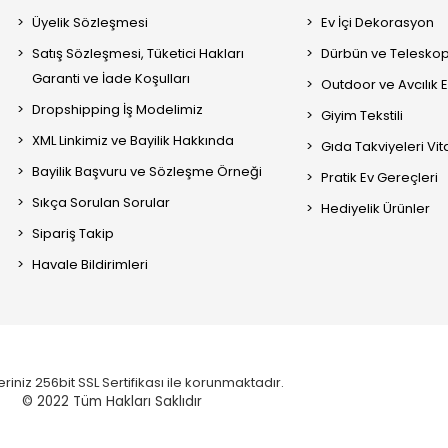
Üyelik Sözleşmesi
Ev İçi Dekorasyon
Satış Sözleşmesi, Tüketici Hakları
Dürbün ve Telesko
Garanti ve İade Koşulları
Outdoor ve Avcılık 
Dropshipping İş Modelimiz
Giyim Tekstili
XML Linkimiz ve Bayilik Hakkında
Gıda Takviyeleri Vi
Bayilik Başvuru ve Sözleşme Örneği
Pratik Ev Gereçleri
Sıkça Sorulan Sorular
Hediyelik Ürünler
Sipariş Takip
Havale Bildirimleri
eriniz 256bit SSL Sertifikası ile korunmaktadır.
© 2022
Tüm Hakları Saklıdır