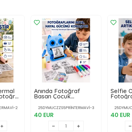
Termal
Anında Fotoğraf
Selfie 
Fotoğraf
Basan Çocuk
Fotoğra
 Arka
Kamerası Eğitici ve
Mürekk
Eğlenceli Termal
Baskı T
ERMAVİ-2
25DYMUCZZS5PRİNTERMAVİ-3
25DYMUC
Yazıcılı
40 EUR
40 EUR