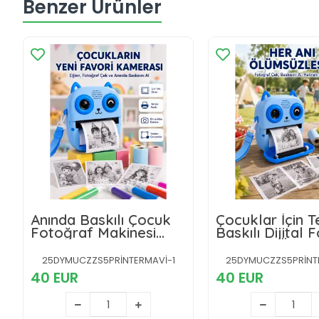
Benzer Ürünler
Anında Baskılı Çocuk
Çocuklar İçin 
Fotoğraf Makinesi
Baskılı Dijital 
Termal Yazıcılı Selfie
Makinesi Ön ve
Kamerası
Kameralı
25DYMUCZZS5PRİNTERMAVİ-1
25DYMUCZZS5PRİNT
40 EUR
40 EUR