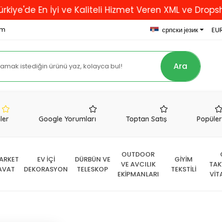
En İyi ve Kaliteli Hizmet Veren XML ve Dropshipping F
om
српски језик
EUR
Ara
nler
Google Yorumları
Toptan Satış
Popüle
OUTDOOR
ARKET
EV İÇİ
DÜRBÜN VE
GİYİM
VE AVCILIK
TAK
AVAT
DEKORASYON
TELESKOP
TEKSTİLİ
EKİPMANLARI
VİT