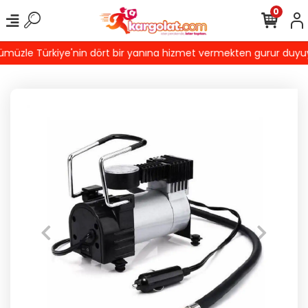
0
müzle Türkiye'nin dört bir yanına hizmet vermekten gurur duyuyoru