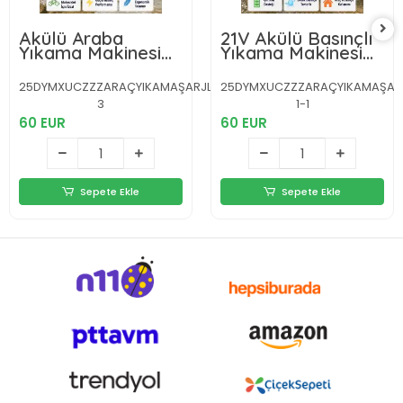
Akülü Araba
21V Akülü Basınçlı
Yıkama Makinesi
Yıkama Makinesi
21V Güçlü Basınçlı
Çift Akülü ve Hızlı
ve Çift Akülü
Şarj Özellikli
25DYMXUCZZZARAÇYIKAMAŞARJLIIII-
25DYMXUCZZZARAÇYIKAMAŞARJLI
Taşınabilir
3
1-1
60 EUR
60 EUR
Sepete Ekle
Sepete Ekle