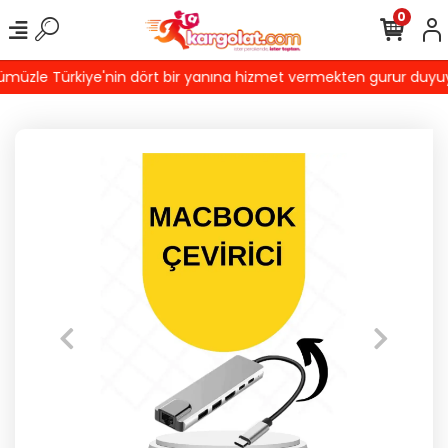
0
üzle Türkiye'nin dört bir yanına hizmet vermekten gurur duyuyoru