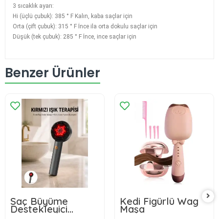
3 sıcaklık ayarı:
Hi (üçlü çubuk): 385 ° F Kalın, kaba saçlar için
Orta (çift çubuk): 315 ° F İnce ila orta dokulu saçlar için
Düşük (tek çubuk): 285 ° F İnce, ince saçlar için
Benzer Ürünler
Saç Büyüme
Kedi Figürlü Wag
Destekleyici
Maşa
Elektrikli Masaj