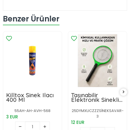
Benzer Ürünler
Killtox Sinek Ilacı
Taşınabilir
400 Ml
Elektronik Sineklik
– Üç Katmanlı
Güvenli Izgara ve
55AH-AH-AVH-568
25DYMXUCZZZSİNEKSAVAR-
Kimyasız Koruma
3
3 EUR
12 EUR