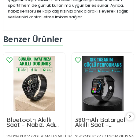
sportif hem de günlük kullanıma uygun bir es sunar. Ayrıca,
nabız sensörü ile kalp atış hızınızı anlık olarak izleyerek sağlık
verilerinizi kontrol etme imkanı sağlar.
Benzer Ürünler
Bluetooth Akıllı
380mAh Bataryalı
Saat – Nabız, Adım
Akıllı Saat –
Sayar, Uyku Takibi
Arama, Bildirim,
ve Spor Modlarıyla
AOD Ekran ve
25DYMXUCZZZDT70MATE3AKILLISAAT-
25DYMXUCZZZDTNO1AKILLISAAT