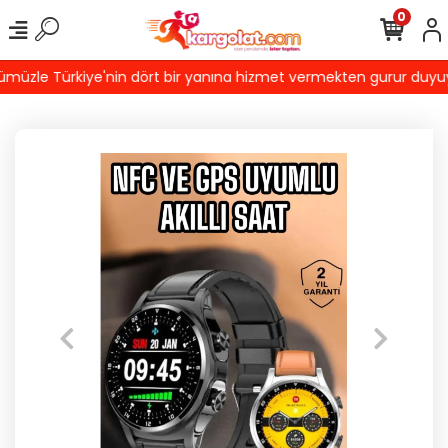
0
üzle Türkiye'nin dört bir yanına hizmet vermekten gurur duyuyoru