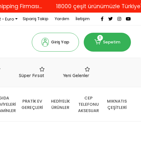
Firması...
18000 çeşit ürünümüzle Türkiye'nin dör
Sipariş Takip
Yardım
İletişim
 - Euro
0
Giriş Yap
Sepetim
r
Süper Fırsat
Yeni Gelenler
GIDA
CEP
PRATİK EV
HEDİYELİK
MIKNATIS
VİYELERİ
TELEFONU
GEREÇLERİ
ÜRÜNLER
ÇEŞİTLERİ
AMİNLER
AKSESUAR