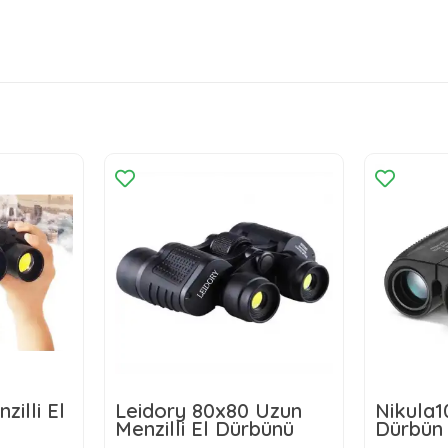
illi El
Leidory 80x80 Uzun
Nikula
Menzilli El Dürbünü
Dürbün
Açık Sp