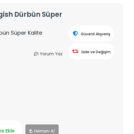
gish Dürbün Süper
bün Süper Kalite
Güvenli Alışveriş
İade ve Değişim
Yorum Yaz
e Ekle
Hemen Al