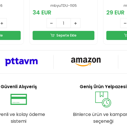
Cep Ka
16
mbyuTDU-1105
m
Seyahat
34 EUR
29 EUR
Hediye
le
Sepete Ekle
Güvenli Alışveriş
Geniş Ürün Yelpazesi
enli ve kolay ödeme
Binlerce ürün ve kampa
sistemi
seçeneği