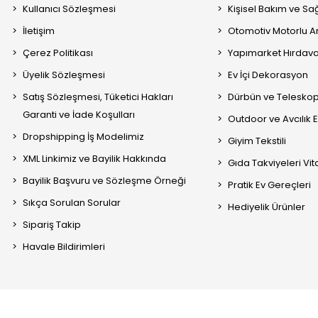
Kullanıcı Sözleşmesi
Kişisel Bakım ve Sağ
İletişim
Otomotiv Motorlu A
Çerez Politikası
Yapımarket Hırdava
Üyelik Sözleşmesi
Ev İçi Dekorasyon
Satış Sözleşmesi, Tüketici Hakları
Dürbün ve Telesko
Garanti ve İade Koşulları
Outdoor ve Avcılık 
Dropshipping İş Modelimiz
Giyim Tekstili
XML Linkimiz ve Bayilik Hakkında
Gıda Takviyeleri Vi
Bayilik Başvuru ve Sözleşme Örneği
Pratik Ev Gereçleri
Sıkça Sorulan Sorular
Hediyelik Ürünler
Sipariş Takip
Havale Bildirimleri