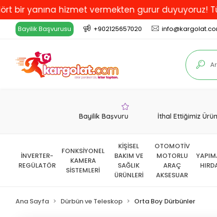
 yanına hizmet vermekten gurur duyuyoruz! Türkiye'de
Bayilik Başvurusu
+902125657020
info@kargolat.c
Bayilik Başvuru
İthal Ettiğimiz Ürü
KİŞİSEL
OTOMOTİV
FONKSİYONEL
İNVERTER-
BAKIM VE
MOTORLU
YAPIM
KAMERA
REGÜLATÖR
SAĞLIK
ARAÇ
HIRD
SİSTEMLERİ
ÜRÜNLERİ
AKSESUAR
Ana Sayfa
Dürbün ve Teleskop
Orta Boy Dürbünler