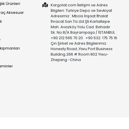
lık Ürünleri
Kargolat.com İletişim ve Adres
Bilgileri: Türkiye Depo ve Sevkiyat
raç Aksesuar
Adresimiz : Mbois İnşaat İthalat
t
İhracat San.Tic.Ltd.Şti Kartaltepe
Mah. Avazköy Yolu Cad. Bahadır
Sk. No:8/A Bayrampaşa / İSTANBUL
+90 212 565 70 20 +90 532 175 75 16
p
Çin Şirket ve Adres Bilgilerimiz :
Ekipmanları
Honesty Road ,Yiwu Port Business
Building 266 # Room 802 Yiwu-
Zhejiang -China
taminler