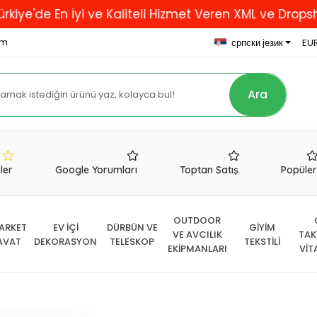
 En İyi ve Kaliteli Hizmet Veren XML ve Dropshipping 
om
српски језик
EUR
Ara
nler
Google Yorumları
Toptan Satış
Popüle
OUTDOOR
ARKET
EV İÇİ
DÜRBÜN VE
GİYİM
VE AVCILIK
TAK
AVAT
DEKORASYON
TELESKOP
TEKSTİLİ
EKİPMANLARI
VİT