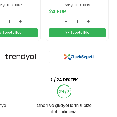
psamı Konser
byuTDU-1067
mbyuTDU-1039
 Çocuklar için
24 EUR
Sepete Ekle
Sepete Ekle
7 / 24 DESTEK
nya
Öneri ve şikayetlerinizi bize
iletebilirsiniz.