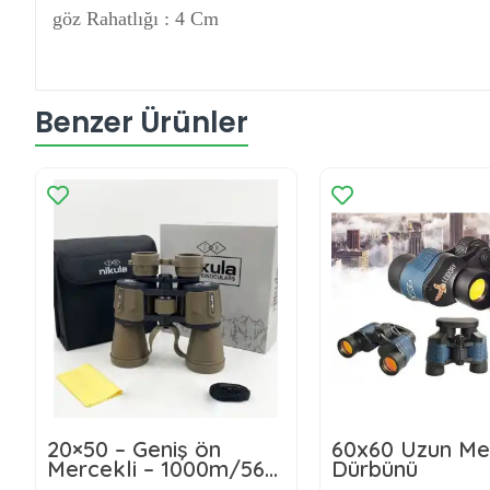
göz Rahatlığı : 4 Cm
Benzer Ürünler
20×50 – Geniş ön
60x60 Uzun Menz
Mercekli – 1000m/56m
Dürbünü
El Dürbünü – Çöl Rengi