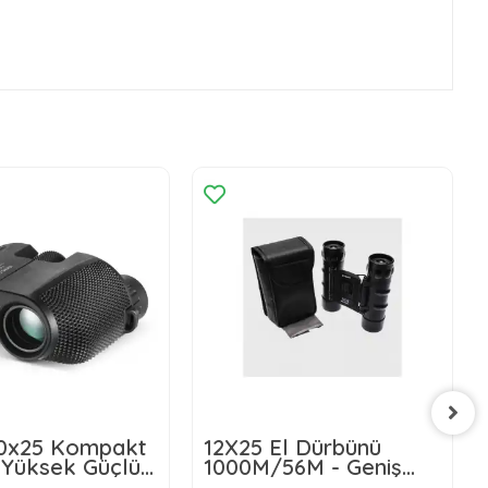
10x25 Kompakt
12X25 El Dürbünü
 Yüksek Güçlü
1000M/56M - Geniş
or Teleskop
Görüş Alanlı Siyah