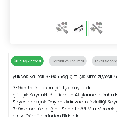
Ürün Açıklaması
Garanti ve Teslimat
Taksit Seçene
yüksek Kaliteli 3-9x56eg çıft ışık Kırmızı,yeşil
3-9x56e Dürbünü çift Işık Kaynaklı
çift ışık Kaynaklı Bu Dürbün Atışlarınızın Dah
Sayesinde çok Dayanıklıdır.zoom özlelliği S
3-9xzoom özlelliğine Sahiptir.56 Mm Mercek ça
en Iyi Dürbünlerinden Birisidir.