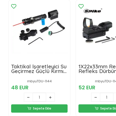
Taktikal İşaretleyici Su
1X22x33mm Re
Geçirmez Güçlü Kırmızı
Refleks Dürbün
Lazer
Farklı Nişangah
22mm Ray Uyu
mbyuTDU-1144
mbyuTDU-11
48 EUR
52 EUR
Sepete Ekle
Sepete Ek