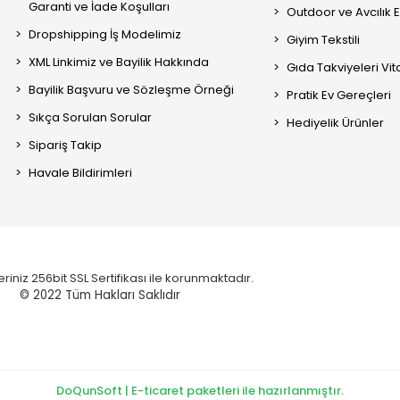
Garanti ve İade Koşulları
Outdoor ve Avcılık 
Dropshipping İş Modelimiz
Giyim Tekstili
XML Linkimiz ve Bayilik Hakkında
Gıda Takviyeleri Vi
Bayilik Başvuru ve Sözleşme Örneği
Pratik Ev Gereçleri
Sıkça Sorulan Sorular
Hediyelik Ürünler
Sipariş Takip
Havale Bildirimleri
eriniz 256bit SSL Sertifikası ile korunmaktadır.
© 2022
Tüm Hakları Saklıdır
DoQunSoft | E-ticaret paketleri ile hazırlanmıştır.