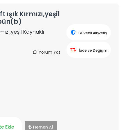
t ışık Kırmızı,yeşil
rbün(b)
mızı,yeşil Kaynaklı
Güvenli Alışveriş
İade ve Değişim
Yorum Yaz
e Ekle
Hemen Al