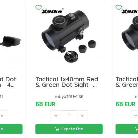
d Dot
Tactical 1x40mm Red
Tactic
 - 4
& Green Dot Sight -
& Green
 Tipi
Geniş Görüş Açısı,
Geniş G
mlu
Taktik Reflex
Taktik 
41
mbyuTDU-1136
m
Nişangâh - 22mm
Nişang
68 EUR
68 EUR
le
Sepete Ekle