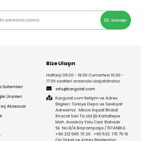
Gönder
Bize Ulaşın
Haftaiçi 09:00 - 19:00 Cumartesi 10:00 -
17:00 saatleri arasında ulaşabilirsiniz.
 Sistemleri
info@kargolat.com
lık Ürünleri
Kargolat.com İletişim ve Adres
Bilgileri: Türkiye Depo ve Sevkiyat
raç Aksesuar
Adresimiz : Mbois İnşaat İthalat
t
İhracat San.Tic.Ltd.Şti Kartaltepe
Mah. Avazköy Yolu Cad. Bahadır
Sk. No:8/A Bayrampaşa / İSTANBUL
+90 212 565 70 20 +90 532 175 75 16
p
Çin Şirket ve Adres Bilgilerimiz :