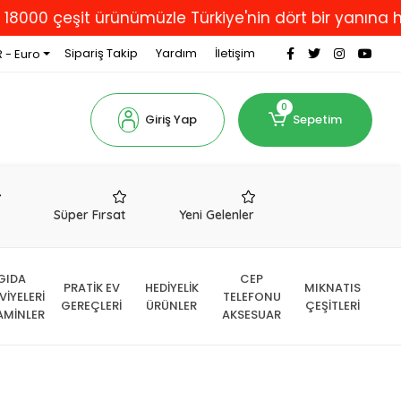
 çeşit ürünümüzle Türkiye'nin dört bir yanına hizmet 
Sipariş Takip
Yardım
İletişim
 - Euro
0
Giriş Yap
Sepetim
r
Süper Fırsat
Yeni Gelenler
GIDA
CEP
PRATİK EV
HEDİYELİK
MIKNATIS
VİYELERİ
TELEFONU
GEREÇLERİ
ÜRÜNLER
ÇEŞİTLERİ
AMİNLER
AKSESUAR