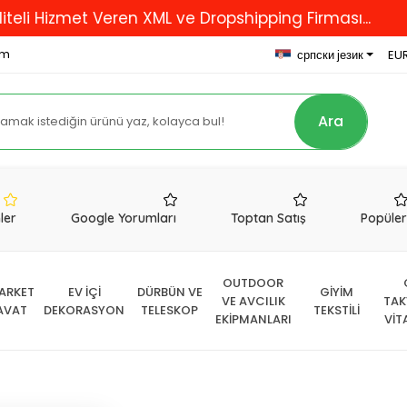
izmet Veren XML ve Dropshipping Firması...
18000
om
српски језик
EUR
Ara
nler
Google Yorumları
Toptan Satış
Popüle
OUTDOOR
ARKET
EV İÇİ
DÜRBÜN VE
GİYİM
VE AVCILIK
TAK
AVAT
DEKORASYON
TELESKOP
TEKSTİLİ
EKİPMANLARI
VİT