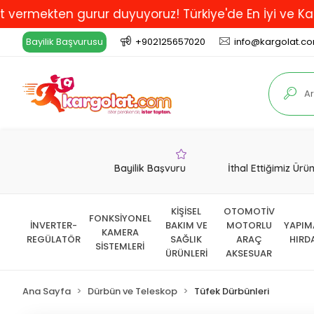
kten gurur duyuyoruz! Türkiye'de En İyi ve Kaliteli H
Bayilik Başvurusu
+902125657020
info@kargolat.c
Bayilik Başvuru
İthal Ettiğimiz Ürü
KİŞİSEL
OTOMOTİV
FONKSİYONEL
İNVERTER-
BAKIM VE
MOTORLU
YAPIM
KAMERA
REGÜLATÖR
SAĞLIK
ARAÇ
HIRD
SİSTEMLERİ
ÜRÜNLERİ
AKSESUAR
Ana Sayfa
Dürbün ve Teleskop
Tüfek Dürbünleri