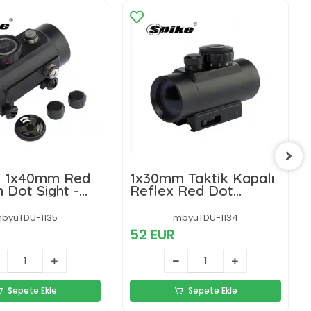
al 1x40mm Red
1x30mm Taktik Kapalı
 Dot Sight -
Reflex Red Dot
örüş Açısı,
Nişangâh - Geniş
Reflex
Görüş Açısı, Kırmızı
byuTDU-1135
mbyuTDU-1134
âh - 11mm
Renk Nokta - 22mm
52 EUR
Sepete Ekle
Sepete Ekle