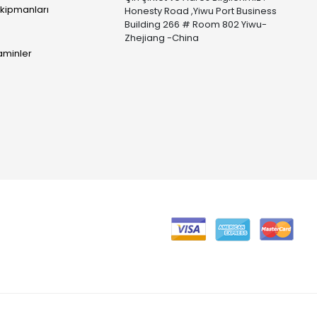
Ekipmanları
Honesty Road ,Yiwu Port Business
Building 266 # Room 802 Yiwu-
Zhejiang -China
taminler