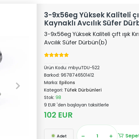
3-9x56eg Yüksek Kaliteli çıf
Kaynaklı Avcılık Süfer Dü
3-9x56eg Yüksek Kaliteli çıft ışık Kır
Avcılık Süfer Dürbün(b)
Ürün Kodu:
mbyuTDU-522
Barkod:
9678746501412
Marka:
Epilons
Kategori:
Tüfek Dürbünleri
Stok:
98
9 EUR 'den başlayan taksitlerle
102 EUR
Sepet
Adet