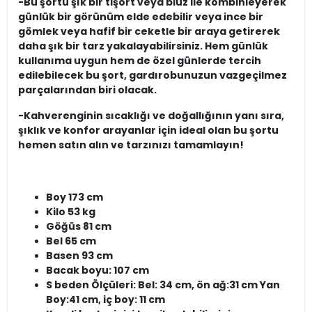
-Bu şortu şık bir tişört veya bluz ile kombinleyerek
günlük bir görünüm elde edebilir veya ince bir
gömlek veya hafif bir ceketle bir araya getirerek
daha şık bir tarz yakalayabilirsiniz. Hem günlük
kullanıma uygun hem de özel günlerde tercih
edilebilecek bu şort, gardırobunuzun vazgeçilmez
parçalarından biri olacak.
-Kahverenginin sıcaklığı ve doğallığının yanı sıra,
şıklık ve konfor arayanlar için ideal olan bu şortu
hemen satın alın ve tarzınızı tamamlayın!
Boy 173 cm
Kilo 53 kg
Göğüs 81 cm
Bel 65 cm
Basen 93 cm
Bacak boyu: 107 cm
S beden Ölçüleri: Bel: 34 cm, ön ağ:31 cm Yan
Boy:41 cm, iç boy: 11 cm