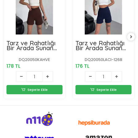
Tarz ve Rahatlığı
Tarz ve Rahatlığı
Bir Arada Sunan
Bir Arada Sunan
Yüksek Bel Esnek
Yüksek Bel Esnek
Likralı Krep Şort
Likralı Krep Şort
DQ20050KAHVE
DQ20050LACI-1268
Kahverengi
Lacivert
178 TL
176 TL
Sepete Ekle
Sepete Ekle