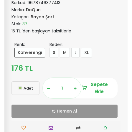
Barkod:
9678746377413
Marka:
DoQun
Kategori:
Bayan Şort
Stok:
37
15 TL 'den başlayan taksitlerle
Renk:
Beden:
Kahverengi
S
M
L
XL
176 TL
Sepete
Adet
Ekle
Hemen Al