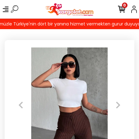
0
le Türkiye'nin dört bir yanına hizmet vermekten gurur duyuyoruz!