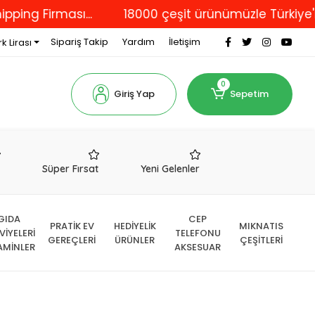
irması...
18000 çeşit ürünümüzle Türkiye'nin dör
Sipariş Takip
Yardım
İletişim
k Lirası
0
Giriş Yap
Sepetim
r
Süper Fırsat
Yeni Gelenler
GIDA
CEP
PRATİK EV
HEDİYELİK
MIKNATIS
VİYELERİ
TELEFONU
GEREÇLERİ
ÜRÜNLER
ÇEŞİTLERİ
AMİNLER
AKSESUAR