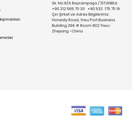
Sk. No:8/A Bayrampaşa / İSTANBUL
+90 212 565 70 20 +90 532 175 75 16
p
Çin Şirket ve Adres Bilgilerimiz :
Ekipmanları
Honesty Road ,Yiwu Port Business
Building 266 # Room 802 Yiwu-
Zhejiang -China
taminler