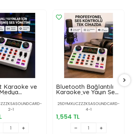
t Karaoke ve
Bluetooth Bağlantılı
 Medya
Karaoke ve Yayın Ses
ı İçin Ses Kartı
Kontrol Ünitesi
CZZZKSASOUNDCARD-
25DYMXUCZZZKSASOUNDCARD-
2-1
4-1
L
1,554 TL