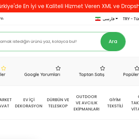
En İyi ve Kaliteli Hizmet Veren XML ve Dropshipping F
om
TRY - Tür
فارسی
Ara
nler
Google Yorumları
Toptan Satış
Popüle
OUTDOOR
ARKET
EV İÇİ
DÜRBÜN VE
GİYİM
VE AVCILIK
TAK
AVAT
DEKORASYON
TELESKOP
TEKSTİLİ
EKİPMANLARI
VİT