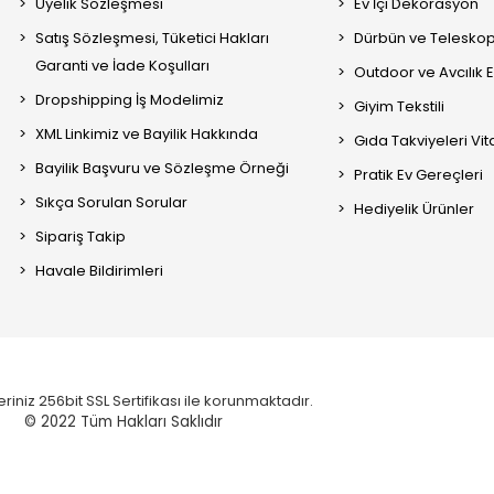
Üyelik Sözleşmesi
Ev İçi Dekorasyon
Satış Sözleşmesi, Tüketici Hakları
Dürbün ve Telesko
Garanti ve İade Koşulları
Outdoor ve Avcılık 
Dropshipping İş Modelimiz
Giyim Tekstili
XML Linkimiz ve Bayilik Hakkında
Gıda Takviyeleri Vi
Bayilik Başvuru ve Sözleşme Örneği
Pratik Ev Gereçleri
Sıkça Sorulan Sorular
Hediyelik Ürünler
Sipariş Takip
Havale Bildirimleri
eriniz 256bit SSL Sertifikası ile korunmaktadır.
© 2022
Tüm Hakları Saklıdır