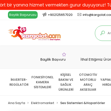
 yanına hizmet vermekten gurur duyuyoruz! Türkiye'de 
Bayilik Başvurusu
+902125657020
info@kargolat.c
Bayilik Başvuru
İthal Ettiğimiz Ürü
KİŞİSEL
OTOMOTİV
FONKSİYONEL
İNVERTER-
BAKIM VE
MOTORLU
YAPIM
KAMERA
REGÜLATÖR
SAĞLIK
ARAÇ
HIRD
SİSTEMLERİ
ÜRÜNLERİ
AKSESUAR
Ana Sayfa
Elektromarket
Ses Sistemleri &Hoparlörler