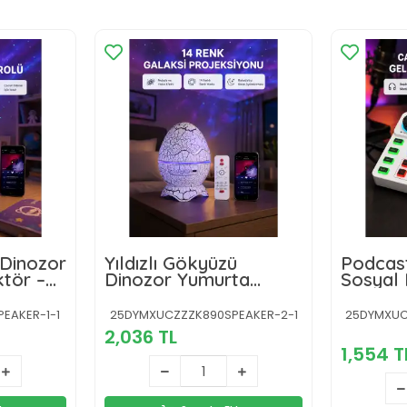
 Dinozor
Yıldızlı Gökyüzü
Podcas
tör –
Dinozor Yumurta
Sosyal
rlüklü
Projektör –
Yayınlar
Ayarlanabilir Parlaklık
EAKER-1-1
25DYMXUCZZZK890SPEAKER-2-1
25DYMXU
ve Hız
2,036 TL
1,554 T