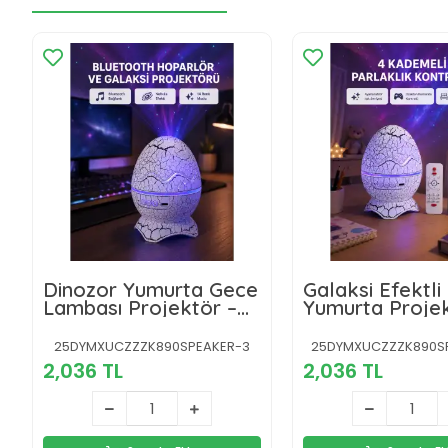
Dinozor Yumurta Gece
Galaksi Efektli
Lambası Projektör –
Yumurta Projek
14 Renk Seçeneği
Yüksek Çözünü
25DYMXUCZZZK890SPEAKER-3
25DYMXUCZZZK890SP
2,036 TL
2,036 TL