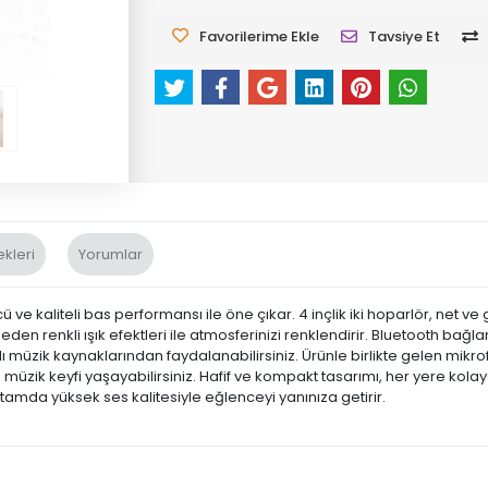
Favorilerime Ekle
Tavsiye Et
kleri
Yorumlar
ü ve kaliteli bas performansı ile öne çıkar. 4 inçlik iki hoparlör, net v
ik eden renkli ışık efektleri ile atmosferinizi renklendirir. Bluetooth bağ
ı müzik kaynaklarından faydalanabilirsiniz. Ürünle birlikte gelen mikrofo
üre müzik keyfi yaşayabilirsiniz. Hafif ve kompakt tasarımı, her yere kol
tamda yüksek ses kalitesiyle eğlenceyi yanınıza getirir.