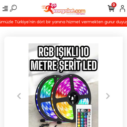
0
üzle Türkiye'nin dört bir yanına hizmet vermekten gurur duyuyoruz