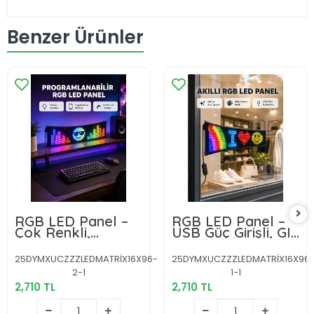
Benzer Ürünler
RGB LED Panel –
RGB LED Panel –
Çok Renkli,
USB Güç Girişli, GIF
Kumandalı, USB
ve Yazı Gösterimli
Bağlantılı Yazı ve
Akıllı Ekran
25DYMXUCZZZLEDMATRİX16X96-
25DYMXUCZZZLEDMATRİX16X96
GIF Gösterimli
2-1
1-1
Akıllı Lamba
2,710 TL
2,710 TL