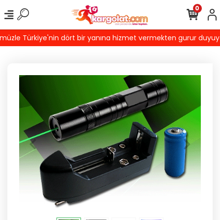
0
zle Türkiye'nin dört bir yanına hizmet vermekten gurur duyuyoruz!