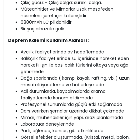
Çıkış gücü: - Çıkış dalga: sürekli dalga.
Müteahhitler ve Mimarlar uzak mesafeden
nesneleri işaret için kullanışlıdır.
6800mAh LC pil dahildir
Bir şarj cihazı ile gelir.
Deprem Kalemi Kullanım Alanları :
Avcılık faaliyetlerinde av hedeflemede
Balıkçılık faaliyetlerinde su içerisinde hareket eden
hareketli ışın ile bazı balık türlerini oltaya veya ağa
getirmede
Doğa sporlarında ( kamp, kayak, rafting, vb..) uzun
mesafeli işaretleme ve haberleşmede
Acil durumlarda, kaybolmalarda arama
faaliyetlerinde konum bildirmede
Profesyonel sunumlarda güçlü etki sağlamada
Ders verirken şemalar üzerinde dikkat çekmede
Mimar, mühendisler için yapı, arazi planlamada
Laboratuar deneylerinde
Parti, eğlence, konser, gibi etkinliklerde
Görsel efektler oluşturmada. (Kristal, metal, balon,