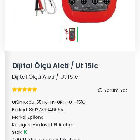
Dijital Ölçü Aleti / Ut 151c
Dijital Ölçü Aleti / Ut 151c
Yorum Yaz
Ürün Kodu:
55TK-TK-UNIT-UT-151C
Barkod:
8912733646665
Marka:
Epilons
Kategori:
Hırdavat El Aletleri
Stok:
10
400 TL 'den başlayan taksitlerle