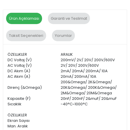
Ürün Açıklaması
Garanti ve Teslimat
Taksit Seçenekleri
Yorumlar
ÖZELLiKLER
ARALIK
DC Voltaj (V)
200mV/ 2V/ 20V/ 200V/600V
AC Voltaj (V)
2V/ 20V/ 200V/600V
DC Akım (A)
2mA/ 20mA/ 200mA/ 10A
AC Akım (A)
20mA/ 200mA/ 10A
200&Omega/ 2K&Omega/
Direnç (&Omega)
20K&Omega/ 200K&Omega/
2M&Omega/ 20M&Omega
Kapasite (F)
20nF/ 200nF/ 2&muF/ 20&muF
Sıcaklık
-40°C~1000°C
ÖZELLiKLER
Ekran Sayısı
Man. Aralık