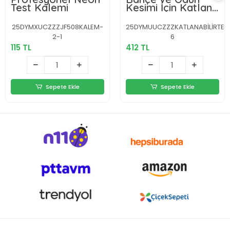
Test Kalemi
Kesimi İçin Katlanır
El Testeresi
25DYMXUCZZZJF508KALEM-
25DYMUUCZZZKATLANABİLİRTES
2-1
6
115 TL
412 TL
Sepete Ekle
Sepete Ekle