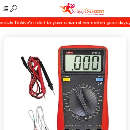
zle Türkiye'nin dört bir yanına hizmet vermekten gurur duyuyoruz