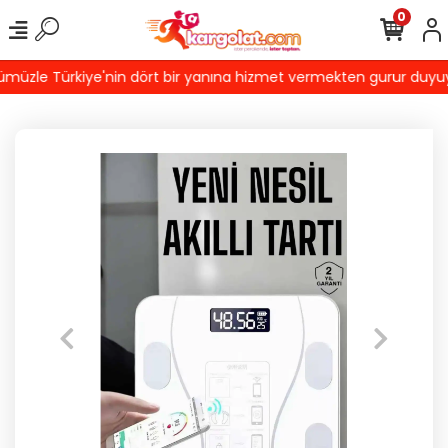
0
üzle Türkiye'nin dört bir yanına hizmet vermekten gurur duyuyoru