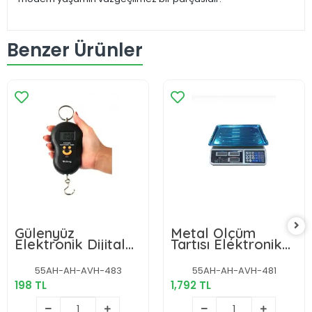
Benzer Ürünler
Gülenyüz
Metal Ölçüm
Elektronik Dijital
Tartısı Elektronik
El Kantarı 50 Kg
Terazi Bakkal
Terazi Tartı 10 Gr
Manav Market Ve
55AH-AH-AVH-483
55AH-AH-AVH-481
Hassas
Pazarcı Tartısı
198 TL
1,792 TL
40kg