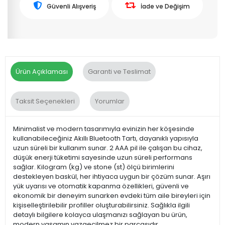
Güvenli Alışveriş
İade ve Değişim
Ürün Açıklaması
Garanti ve Teslimat
Taksit Seçenekleri
Yorumlar
Minimalist ve modern tasarımıyla evinizin her köşesinde
kullanabileceğiniz Akıllı Bluetooth Tartı, dayanıklı yapısıyla
uzun süreli bir kullanım sunar. 2 AAA pil ile çalışan bu cihaz,
düşük enerji tüketimi sayesinde uzun süreli performans
sağlar. Kilogram (kg) ve stone (st) ölçü birimlerini
destekleyen baskül, her ihtiyaca uygun bir çözüm sunar. Aşırı
yük uyarısı ve otomatik kapanma özellikleri, güvenli ve
ekonomik bir deneyim sunarken evdeki tüm aile bireyleri için
kişiselleştirilebilir profiller oluşturabilirsiniz. Sağlıkla ilgili
detaylı bilgilere kolayca ulaşmanızı sağlayan bu ürün,
modern yaşamın vazgeçilmez bir parçasıdır.