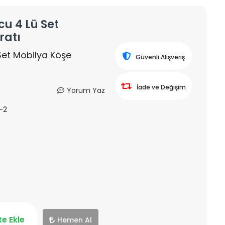
u 4 Lü Set
ratı
Set Mobilya Köşe
Güvenli Alışveriş
İade ve Değişim
Yorum Yaz
-2
e Ekle
Hemen Al