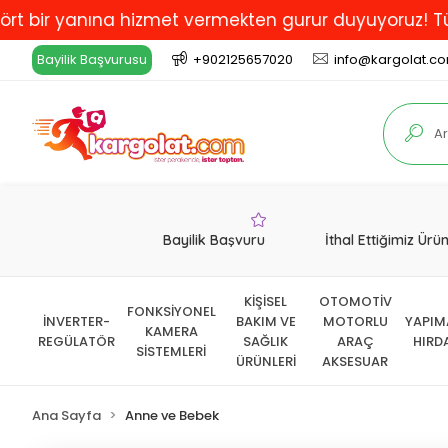
 yanına hizmet vermekten gurur duyuyoruz! Türkiye'de 
Bayilik Başvurusu
+902125657020
info@kargolat.c
Bayilik Başvuru
İthal Ettiğimiz Ürü
KİŞİSEL
OTOMOTİV
FONKSİYONEL
İNVERTER-
BAKIM VE
MOTORLU
YAPIM
KAMERA
REGÜLATÖR
SAĞLIK
ARAÇ
HIRD
SİSTEMLERİ
ÜRÜNLERİ
AKSESUAR
Ana Sayfa
Anne ve Bebek