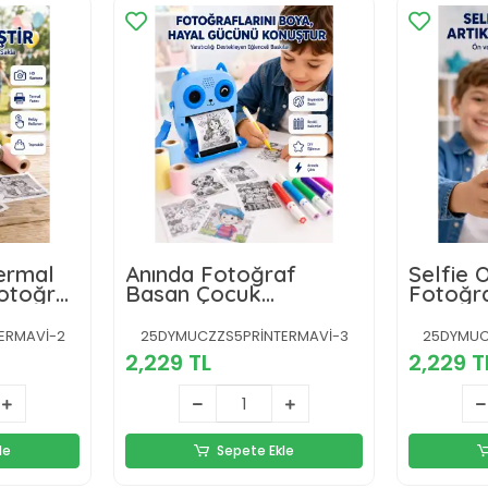
Termal
Anında Fotoğraf
Selfie 
Fotoğraf
Basan Çocuk
Fotoğra
 Arka
Kamerası Eğitici ve
Mürekk
Eğlenceli Termal
Baskı T
ERMAVİ-2
25DYMUCZZS5PRİNTERMAVİ-3
25DYMUC
Yazıcılı
2,229 TL
2,229 T
le
Sepete Ekle