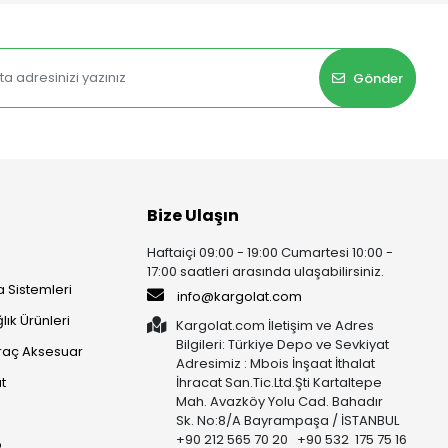
Gönder
Bize Ulaşın
Haftaiçi 09:00 - 19:00 Cumartesi 10:00 -
17:00 saatleri arasında ulaşabilirsiniz.
 Sistemleri
info@kargolat.com
lık Ürünleri
Kargolat.com İletişim ve Adres
Bilgileri: Türkiye Depo ve Sevkiyat
raç Aksesuar
Adresimiz : Mbois İnşaat İthalat
t
İhracat San.Tic.Ltd.Şti Kartaltepe
Mah. Avazköy Yolu Cad. Bahadır
Sk. No:8/A Bayrampaşa / İSTANBUL
+90 212 565 70 20 +90 532 175 75 16
p