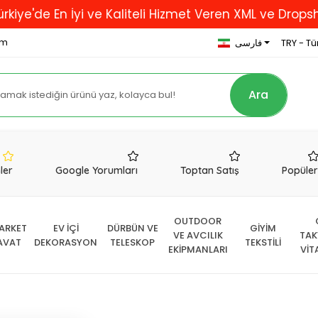
En İyi ve Kaliteli Hizmet Veren XML ve Dropshipping F
om
TRY - Tür
فارسی
Ara
nler
Google Yorumları
Toptan Satış
Popüle
OUTDOOR
ARKET
EV İÇİ
DÜRBÜN VE
GİYİM
VE AVCILIK
TAK
AVAT
DEKORASYON
TELESKOP
TEKSTİLİ
EKİPMANLARI
VİT