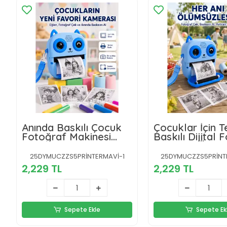
Anında Baskılı Çocuk
Çocuklar İçin 
Fotoğraf Makinesi
Baskılı Dijital 
Termal Yazıcılı Selfie
Makinesi Ön ve
Kamerası
Kameralı
25DYMUCZZS5PRİNTERMAVİ-1
25DYMUCZZS5PRİNT
2,229 TL
2,229 TL
Sepete Ekle
Sepete Ek