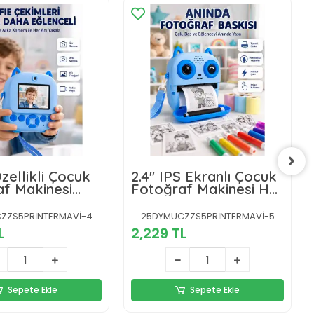
Özellikli Çocuk
2.4'' IPS Ekranlı Çocuk
f Makinesi
Fotoğraf Makinesi HD
epsiz Termal
Çekim ve Anında Baskı
eknolojisi
Keyfi
ZZS5PRİNTERMAVİ-4
25DYMUCZZS5PRİNTERMAVİ-5
L
2,229 TL
Sepete Ekle
Sepete Ekle