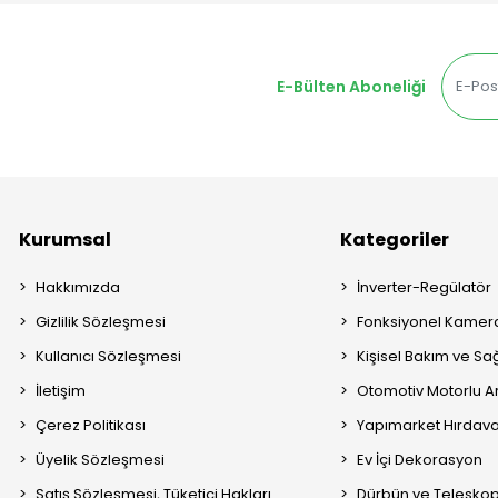
E-Bülten Aboneliği
Kurumsal
Kategoriler
Hakkımızda
İnverter-Regülatör
Gizlilik Sözleşmesi
Fonksiyonel Kamera
Kullanıcı Sözleşmesi
Kişisel Bakım ve Sağ
İletişim
Otomotiv Motorlu A
Çerez Politikası
Yapımarket Hırdava
Üyelik Sözleşmesi
Ev İçi Dekorasyon
Satış Sözleşmesi, Tüketici Hakları
Dürbün ve Telesko