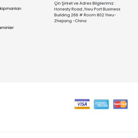
Çin Şirket ve Adres Bilgilerimiz :
Ekipmanları
Honesty Road ,Yiwu Port Business
Building 266 # Room 802 Yiwu-
Zhejiang -China
taminler