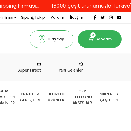
irması...
18000 çeşit ürünümüzle Türkiye'nin dör
Sipariş Takip
Yardım
İletişim
k Lirası
0
Giriş Yap
Sepetim
r
Süper Fırsat
Yeni Gelenler
GIDA
CEP
PRATİK EV
HEDİYELİK
MIKNATIS
VİYELERİ
TELEFONU
GEREÇLERİ
ÜRÜNLER
ÇEŞİTLERİ
AMİNLER
AKSESUAR