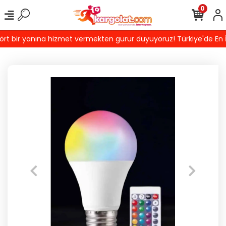
0
t bir yanına hizmet vermekten gurur duyuyoruz! Türkiye'de En İyi 