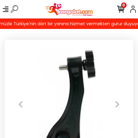
0
zle Türkiye'nin dört bir yanına hizmet vermekten gurur duyuyoruz!