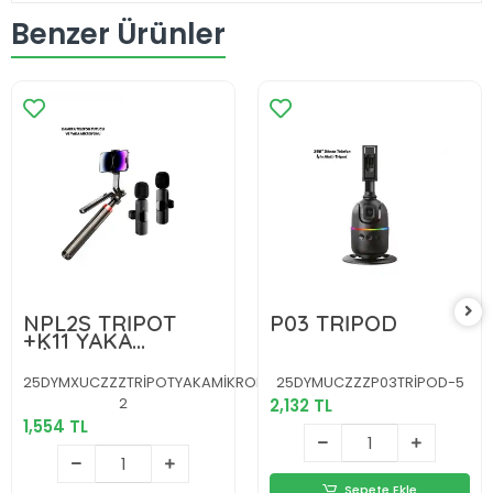
Benzer Ürünler
NPL2S TRİPOT
P03 TRİPOD
+K11 YAKA
MİKROFONU SET
25DYMXUCZZZTRİPOTYAKAMİKROFONUSET-
25DYMUCZZZP03TRİPOD-5
2
2,132 TL
1,554 TL
Sepete Ekle