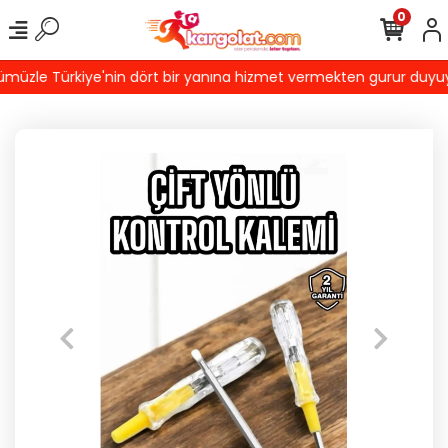
0
üzle Türkiye'nin dört bir yanına hizmet vermekten gurur duyuyoruz