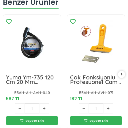
Benzer Ürünler
Yuma Ym-735 120
Çok Fonksiyonlu
Cm 20 Mm
Profesyonel Cam
Motorsiklet Kilidi
Kazıma Bıçağı 2
Adet Yedek Bıçak
55AH-AH-AVH-949
55AH-AH-AVH-971
Hediyeli
587 TL
182 TL
Sepete Ekle
Sepete Ekle