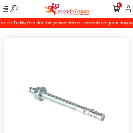
0
zle Türkiye'nin dört bir yanına hizmet vermekten gurur duyuyoruz