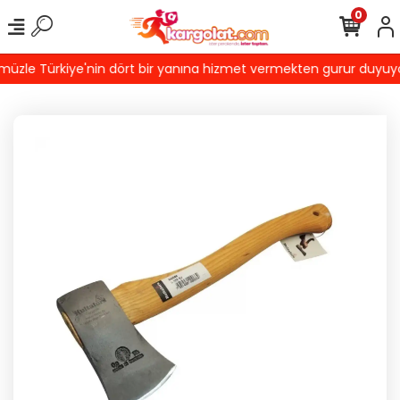
0
zle Türkiye'nin dört bir yanına hizmet vermekten gurur duyuyoruz!