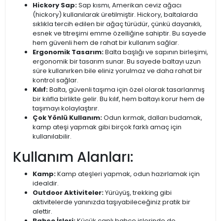
Hickory Sap:
Sap kısmı, Amerikan ceviz ağacı
(hickory) kullanılarak üretilmiştir. Hickory, baltalarda
sıklıkla tercih edilen bir ağaç türüdür, çünkü dayanıklı,
esnek ve titreşimi emme özelliğine sahiptir. Bu sayede
hem güvenli hem de rahat bir kullanım sağlar.
Ergonomik Tasarım:
Balta başlığı ve sapının birleşimi,
ergonomik bir tasarım sunar. Bu sayede baltayı uzun
süre kullanırken bile eliniz yorulmaz ve daha rahat bir
kontrol sağlar.
Kılıf:
Balta, güvenli taşıma için özel olarak tasarlanmış
bir kılıfla birlikte gelir. Bu kılıf, hem baltayı korur hem de
taşımayı kolaylaştırır.
Çok Yönlü Kullanım:
Odun kırmak, dalları budamak,
kamp ateşi yapmak gibi birçok farklı amaç için
kullanılabilir.
Kullanım Alanları:
Kamp:
Kamp ateşleri yapmak, odun hazırlamak için
idealdir.
Outdoor Aktiviteler:
Yürüyüş, trekking gibi
aktivitelerde yanınızda taşıyabileceğiniz pratik bir
alettir.
Bahçe İşleri:
Küçük çaplı bahçe işlerinde de