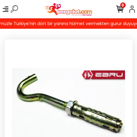
0
zle Türkiye'nin dört bir yanına hizmet vermekten gurur duyuyoruz!