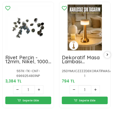
Rivet Perçin -
Dekoratif Masa
12mm, Nikel, 1000
Lambası
Adet
Dokunmatik Renk
Değiştirebilen
55TK-TK-CNT-
25DYMUCZZZZDEKORATİFMASALAMB
Gece Lambası Yeni
6969254801NP
1
Nesil
3,384 TL
794 TL
Sepete Ekle
Sepete Ekle