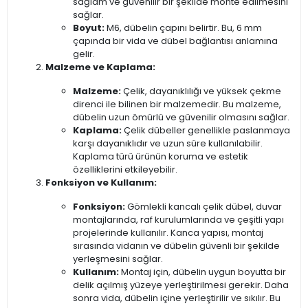
sağlam ve güvenilir bir şekilde monte edilmesini
sağlar.
Boyut:
M6, dübelin çapını belirtir. Bu, 6 mm
çapında bir vida ve dübel bağlantısı anlamına
gelir.
Malzeme ve Kaplama:
Malzeme:
Çelik, dayanıklılığı ve yüksek çekme
direnci ile bilinen bir malzemedir. Bu malzeme,
dübelin uzun ömürlü ve güvenilir olmasını sağlar.
Kaplama:
Çelik dübeller genellikle paslanmaya
karşı dayanıklıdır ve uzun süre kullanılabilir.
Kaplama türü ürünün koruma ve estetik
özelliklerini etkileyebilir.
Fonksiyon ve Kullanım:
Fonksiyon:
Gömlekli kancalı çelik dübel, duvar
montajlarında, raf kurulumlarında ve çeşitli yapı
projelerinde kullanılır. Kanca yapısı, montaj
sırasında vidanın ve dübelin güvenli bir şekilde
yerleşmesini sağlar.
Kullanım:
Montaj için, dübelin uygun boyutta bir
delik açılmış yüzeye yerleştirilmesi gerekir. Daha
sonra vida, dübelin içine yerleştirilir ve sıkılır. Bu